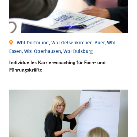
WbI Dortmund, WbI Gelsenkirchen-Buer, WbI
Essen, WbI Oberhausen, WbI Duisburg
Individu­elles Karrierecoaching für Fach-­ und
Führungs­kräfte