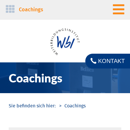
Navigation
Coachings
überspringen
KONTAKT
Coachings
Coachings