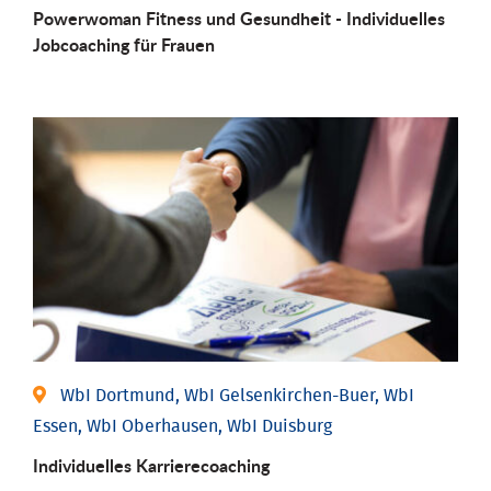
Powerwoman Fitness und Gesund­heit - Individu­elles
Job­coaching für Frauen
WbI Dortmund, WbI Gelsenkirchen-Buer, WbI
Essen, WbI Oberhausen, WbI Duisburg
Individu­elles Karrierecoaching