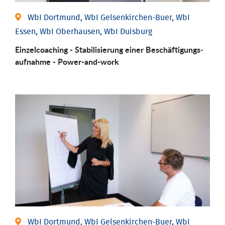
WbI Dortmund, WbI Gelsenkirchen-Buer, WbI
Essen, WbI Oberhausen, WbI Duisburg
Einzel­coaching - Stabili­sierung einer Be­schäftigungs­
aufnahme - Power-and-work
WbI Dortmund, WbI Gelsenkirchen-Buer, WbI