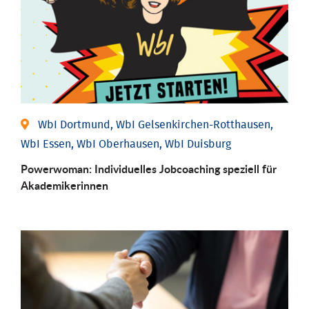
WbI Dortmund, WbI Gelsenkirchen-Rotthausen,
WbI Essen, WbI Oberhausen, WbI Duisburg
Powerwoman: Individu­elles Job­coaching speziell für
Aka­demiker­innen