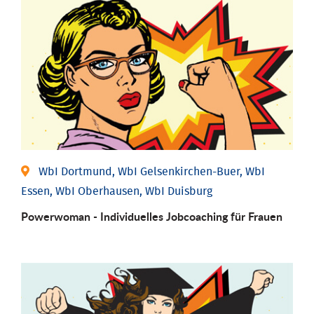
WbI Dortmund, WbI Gelsenkirchen-Buer, WbI
Essen, WbI Oberhausen, WbI Duisburg
Powerwoman - Individu­elles Job­coaching für Frauen