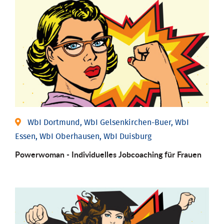
WbI Dortmund, WbI Gelsenkirchen-Buer, WbI
Essen, WbI Oberhausen, WbI Duisburg
Powerwoman - Individu­elles Job­coaching für Frauen