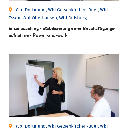
WbI Dortmund, WbI Gelsenkirchen-Buer, WbI
Essen, WbI Oberhausen, WbI Duisburg
Einzel­coaching - Stabili­sierung einer Be­schäftigungs­
aufnahme - Power-and-work
WbI Dortmund, WbI Gelsenkirchen-Buer, WbI