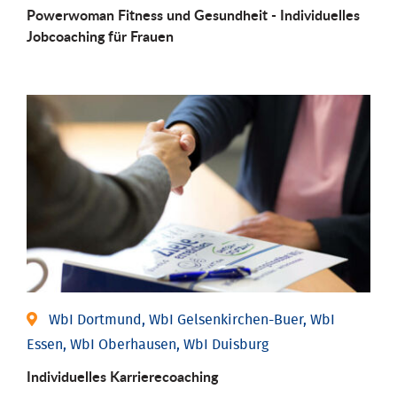
Powerwoman Fitness und Gesund­heit - Individu­elles
Job­coaching für Frauen
WbI Dortmund, WbI Gelsenkirchen-Buer, WbI
Essen, WbI Oberhausen, WbI Duisburg
Individu­elles Karrierecoaching