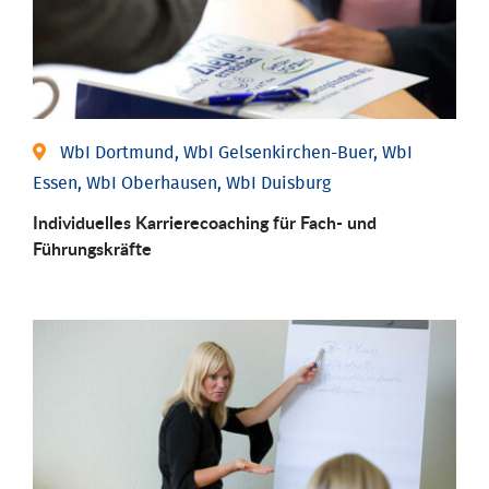
WbI Dortmund, WbI Gelsenkirchen-Buer, WbI
Essen, WbI Oberhausen, WbI Duisburg
Individu­elles Karrierecoaching für Fach-­ und
Führungs­kräfte