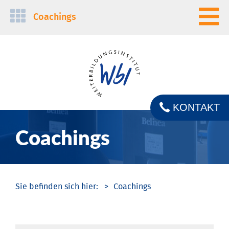
Navigation
Coachings
überspringen
KONTAKT
Coachings
Coachings