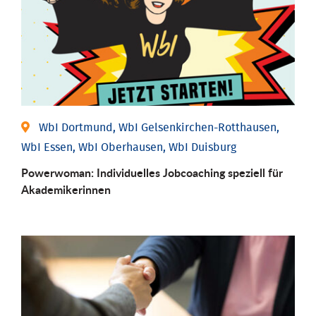
WbI Dortmund, WbI Gelsenkirchen-Rotthausen,
WbI Essen, WbI Oberhausen, WbI Duisburg
Powerwoman: Individu­elles Job­coaching speziell für
Aka­demiker­innen