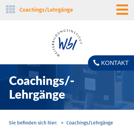
Navigation
Coachings/­Lehrgänge
überspringen
KONTAKT
Coachings/­
Lehrgänge
Coachings/­Lehrgänge