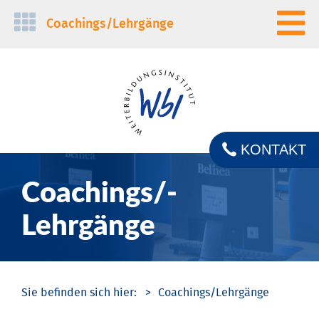
Navigation
Coachings/­Lehrgänge
überspringen
KONTAKT
Coachings/­
Lehrgänge
Coachings/­Lehrgänge