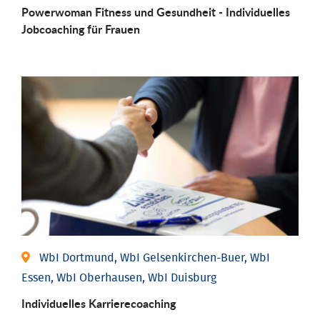
Powerwoman Fitness und Gesund­heit - Individu­elles
Job­coaching für Frauen
WbI Dortmund, WbI Gelsenkirchen-Buer, WbI
Essen, WbI Oberhausen, WbI Duisburg
Individu­elles Karrierecoaching