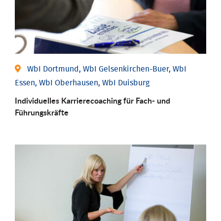
WbI Dortmund, WbI Gelsenkirchen-Buer, WbI
Essen, WbI Oberhausen, WbI Duisburg
Individu­elles Karrierecoaching für Fach-­ und
Führungs­kräfte