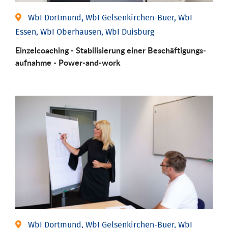
WbI Dortmund, WbI Gelsenkirchen-Buer, WbI
Essen, WbI Oberhausen, WbI Duisburg
Einzel­coaching - Stabili­sierung einer Be­schäftigungs­
aufnahme - Power-and-work
WbI Dortmund, WbI Gelsenkirchen-Buer, WbI