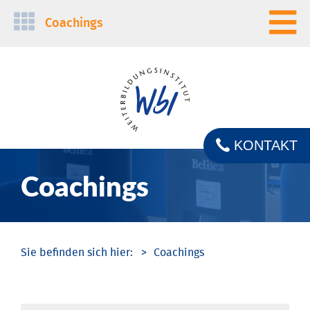
Navigation
Coachings
überspringen
KONTAKT
Coachings
Coachings