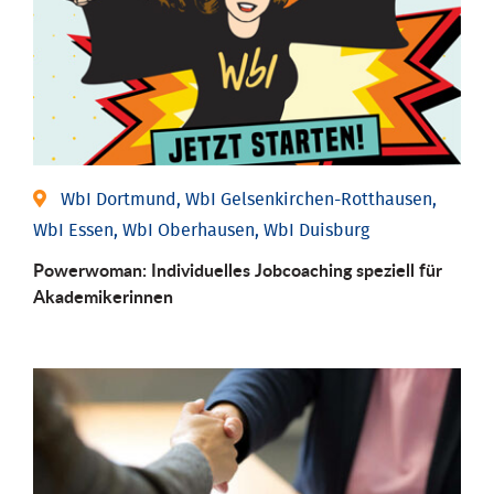
WbI Dortmund, WbI Gelsenkirchen-Rotthausen,
WbI Essen, WbI Oberhausen, WbI Duisburg
Powerwoman: Individu­elles Job­coaching speziell für
Aka­demiker­innen