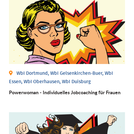
WbI Dortmund, WbI Gelsenkirchen-Buer, WbI
Essen, WbI Oberhausen, WbI Duisburg
Powerwoman - Individu­elles Job­coaching für Frauen