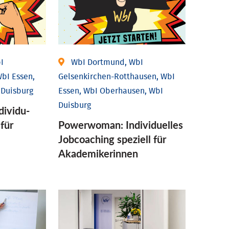
I
WbI Dortmund, WbI
bI Essen,
Gelsenkirchen-Rotthausen, WbI
 Duisburg
Essen, WbI Oberhausen, WbI
Duisburg
ividu­
 für
Powerwoman: Individu­elles
Job­coaching speziell für
Aka­demiker­innen