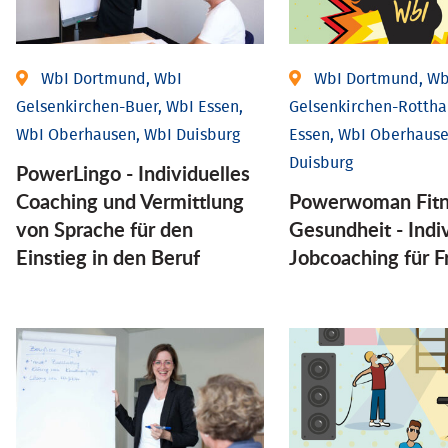
WbI Dortmund, WbI
WbI Dortmund, Wb
Gelsenkirchen-Buer, WbI Essen,
Gelsenkirchen-Rottha
WbI Oberhausen, WbI Duisburg
Essen, WbI Oberhause
Duisburg
PowerLingo - Individuelles
Coaching und Vermittlung
Powerwoman Fitn
von Sprache für den
Gesund­heit - Indiv
Einstieg in den Beruf
Job­coaching für 