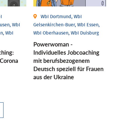
I
WbI Dortmund, WbI
usen, WbI
Gelsenkirchen-Buer, WbI Essen,
n, WbI
WbI Oberhausen, WbI Duisburg
Powerwoman -
ching:
Individuelles Jobcoaching
Corona
mit berufsbezogenem
Deutsch speziell für Frauen
aus der Ukraine