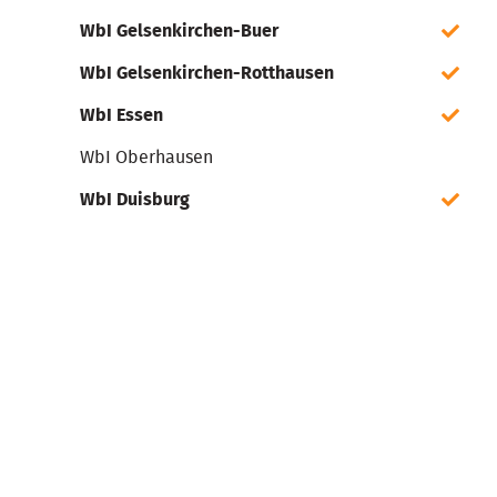
WbI Gelsenkirchen-Buer
WbI Gelsenkirchen-Rotthausen
WbI Essen
WbI Oberhausen
WbI Duisburg