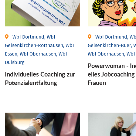
WbI Dortmund, WbI
WbI Dortmund, Wb
Gelsenkirchen-Rotthausen, WbI
Gelsenkirchen-Buer, W
Essen, WbI Oberhausen, WbI
WbI Oberhausen, WbI
Duisburg
Powerwoman - Ind
Individuelles Coaching zur
elles Job­coaching
Potenzialentfaltung
Frauen