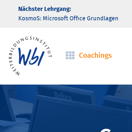
Nächster Lehrgang:
KosmoS: Microsoft Office Grund­lagen
Coachings
Navigation
überspringen