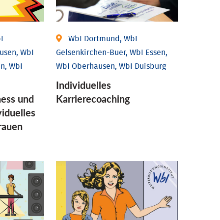
I
WbI Dortmund, WbI
usen, WbI
Gelsenkirchen-Buer, WbI Essen,
n, WbI
WbI Oberhausen, WbI Duisburg
Individu­elles
ess und
Karrierecoaching
idu­elles
Frauen