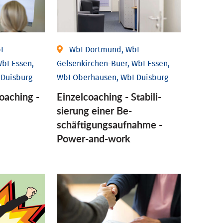
I
WbI Dortmund, WbI
bI Essen,
Gelsenkirchen-Buer, WbI Essen,
 Duisburg
WbI Oberhausen, WbI Duisburg
coaching -
Einzel­coaching - Stabili­
sierung einer Be­
schäftigungs­aufnahme -
Power-and-work