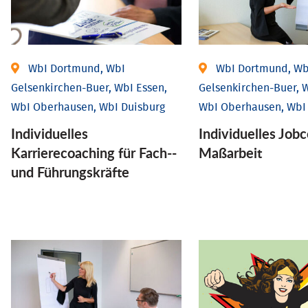
WbI Dortmund, WbI
WbI Dortmund, Wb
Gelsenkirchen-Buer, WbI Essen,
Gelsenkirchen-Buer, W
WbI Oberhausen, WbI Duisburg
WbI Oberhausen, WbI
Individu­elles
Individu­elles Job­
Karrierecoaching für Fach-­
Maßarbeit
und Führungs­kräfte