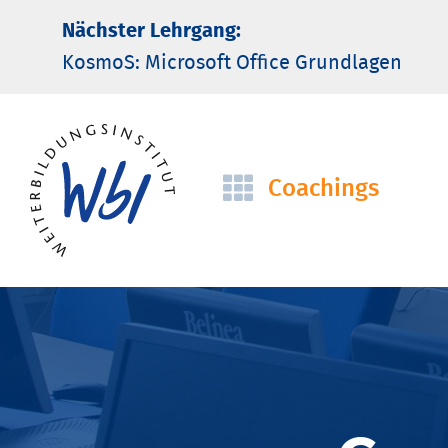
Nächster Lehrgang:
KosmoS: Microsoft Office Grund­lagen
Coachings
Navigation
überspringen