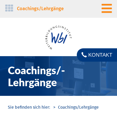
Navigation
Coachings/­Lehrgänge
überspringen
KONTAKT
Coachings/­
Lehrgänge
Coachings/­Lehrgänge