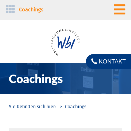
Navigation
Coachings
überspringen
KONTAKT
Coachings
Coachings