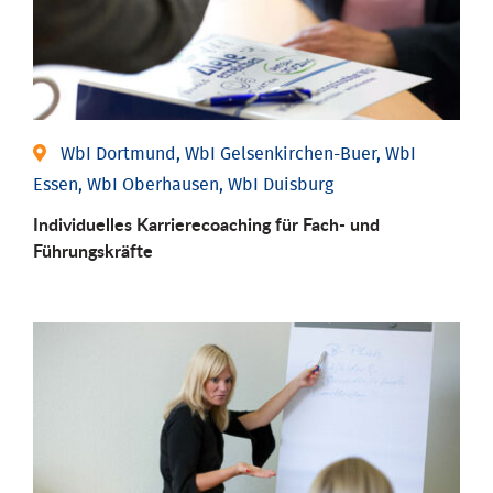
WbI Dortmund, WbI Gelsenkirchen-Buer, WbI
Essen, WbI Oberhausen, WbI Duisburg
Individu­elles Karrierecoaching für Fach-­ und
Führungs­kräfte