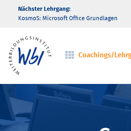
Nächster Lehrgang:
KosmoS: Microsoft Office Grund­lagen
Coachings/­Lehr
Navigation
überspringen