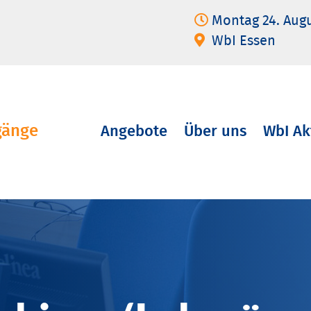
Montag 24. Aug
WbI Essen
gänge
Angebote
Über uns
WbI Ak
Navigation
überspringen