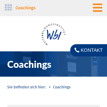
Navigation
Coachings
überspringen
KONTAKT
Coachings
Coachings