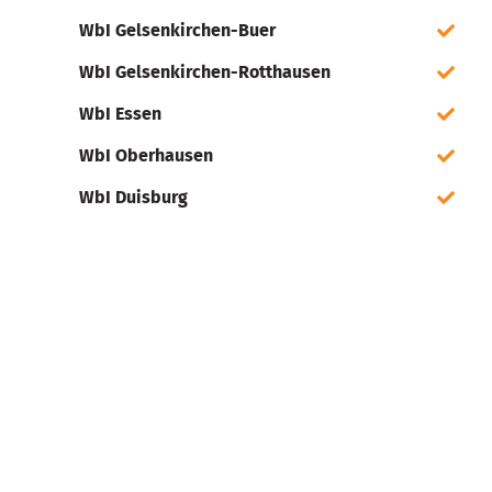
WbI Gelsenkirchen-Buer
WbI Gelsenkirchen-Rotthausen
WbI Essen
WbI Oberhausen
WbI Duisburg