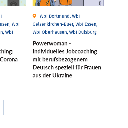
I
WbI Dortmund, WbI
usen, WbI
Gelsenkirchen-Buer, WbI Essen,
n, WbI
WbI Oberhausen, WbI Duisburg
Powerwoman -
ching:
Individuelles Jobcoaching
Corona
mit berufsbezogenem
Deutsch speziell für Frauen
aus der Ukraine