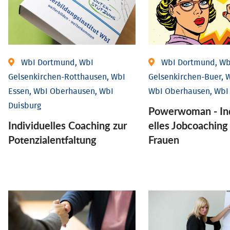
WbI Dortmund, WbI
WbI Dortmund, Wb
Gelsenkirchen-Rotthausen, WbI
Gelsenkirchen-Buer, W
Essen, WbI Oberhausen, WbI
WbI Oberhausen, WbI
Duisburg
Powerwoman - Ind
Individuelles Coaching zur
elles Job­coaching
Potenzialentfaltung
Frauen