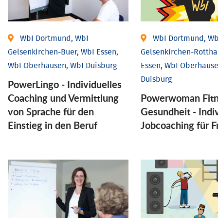
WbI Dortmund, WbI
WbI Dortmund, Wb
Gelsenkirchen-Buer, WbI Essen,
Gelsenkirchen-Rottha
WbI Oberhausen, WbI Duisburg
Essen, WbI Oberhause
Duisburg
PowerLingo - Individuelles
Coaching und Vermittlung
Powerwoman Fitn
von Sprache für den
Gesund­heit - Indiv
Einstieg in den Beruf
Job­coaching für 