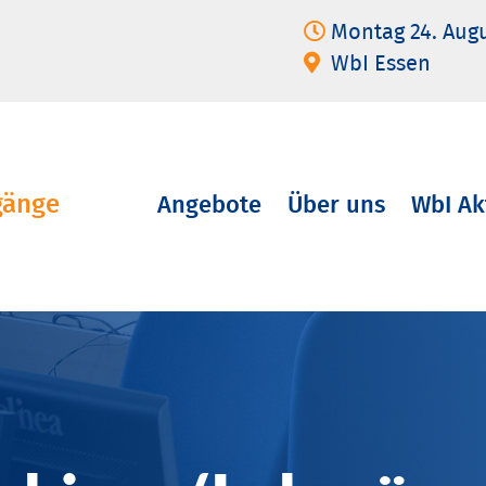
Montag 24. Aug
WbI Essen
gänge
Angebote
Über uns
WbI Ak
Navigation
überspringen