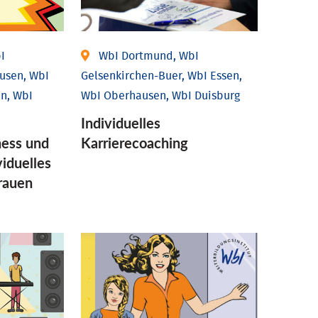
I
WbI Dortmund, WbI
usen, WbI
Gelsenkirchen-Buer, WbI Essen,
n, WbI
WbI Oberhausen, WbI Duisburg
Individu­elles
ess und
Karrierecoaching
idu­elles
Frauen