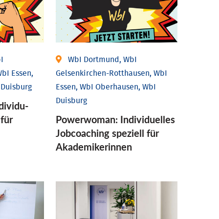
I
WbI Dortmund, WbI
bI Essen,
Gelsenkirchen-Rotthausen, WbI
 Duisburg
Essen, WbI Oberhausen, WbI
Duisburg
ividu­
 für
Powerwoman: Individu­elles
Job­coaching speziell für
Aka­demiker­innen