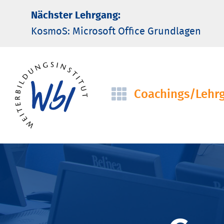
Nächster Lehrgang:
KosmoS: Microsoft Office Grund­lagen
Coachings/­Lehr
Navigation
überspringen