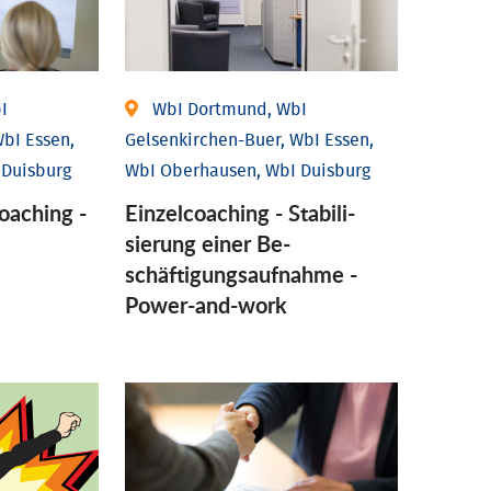
I
WbI Dortmund, WbI
bI Essen,
Gelsenkirchen-Buer, WbI Essen,
 Duisburg
WbI Oberhausen, WbI Duisburg
coaching -
Einzel­coaching - Stabili­
sierung einer Be­
schäftigungs­aufnahme -
Power-and-work