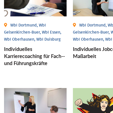
WbI Dortmund, WbI
WbI Dortmund, Wb
Gelsenkirchen-Buer, WbI Essen,
Gelsenkirchen-Buer, W
WbI Oberhausen, WbI Duisburg
WbI Oberhausen, WbI
Individu­elles
Individu­elles Job­
Karrierecoaching für Fach-­
Maßarbeit
und Führungs­kräfte