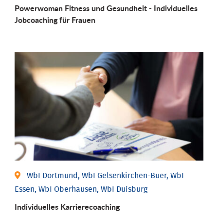
Powerwoman Fitness und Gesund­heit - Individu­elles
Job­coaching für Frauen
WbI Dortmund, WbI Gelsenkirchen-Buer, WbI
Essen, WbI Oberhausen, WbI Duisburg
Individu­elles Karrierecoaching