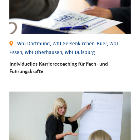
WbI Dortmund, WbI Gelsenkirchen-Buer, WbI
Essen, WbI Oberhausen, WbI Duisburg
Individu­elles Karrierecoaching für Fach-­ und
Führungs­kräfte