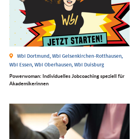
WbI Dortmund, WbI Gelsenkirchen-Rotthausen,
WbI Essen, WbI Oberhausen, WbI Duisburg
Powerwoman: Individu­elles Job­coaching speziell für
Aka­demiker­innen