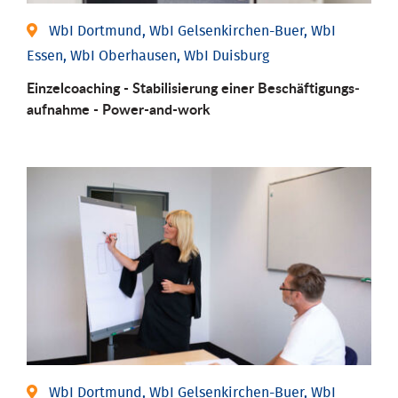
WbI Dortmund, WbI Gelsenkirchen-Buer, WbI
Essen, WbI Oberhausen, WbI Duisburg
Einzel­coaching - Stabili­sierung einer Be­schäftigungs­
aufnahme - Power-and-work
WbI Dortmund, WbI Gelsenkirchen-Buer, WbI