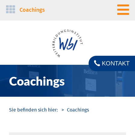
Navigation
Coachings
überspringen
KONTAKT
Coachings
Coachings