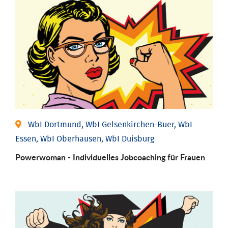
WbI Dortmund, WbI Gelsenkirchen-Buer, WbI
Essen, WbI Oberhausen, WbI Duisburg
Powerwoman - Individu­elles Job­coaching für Frauen