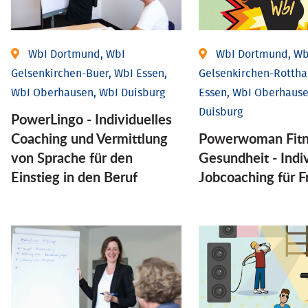
WbI Dortmund, WbI
WbI Dortmund, Wb
Gelsenkirchen-Buer, WbI Essen,
Gelsenkirchen-Rottha
WbI Oberhausen, WbI Duisburg
Essen, WbI Oberhause
Duisburg
PowerLingo - Individuelles
Coaching und Vermittlung
Powerwoman Fitn
von Sprache für den
Gesund­heit - Indiv
Einstieg in den Beruf
Job­coaching für 