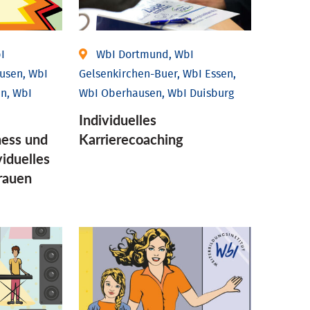
I
WbI Dortmund, WbI
usen, WbI
Gelsenkirchen-Buer, WbI Essen,
n, WbI
WbI Oberhausen, WbI Duisburg
Individu­elles
ess und
Karrierecoaching
idu­elles
Frauen