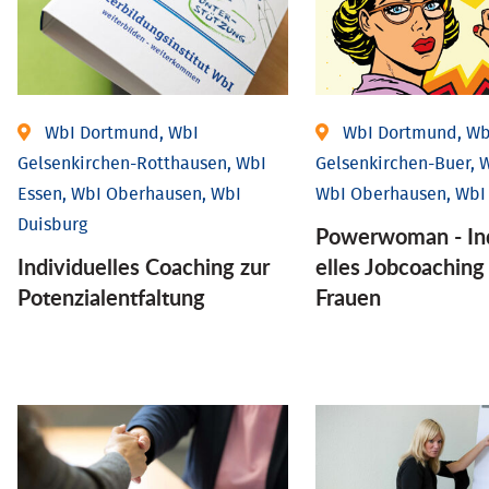
WbI Dortmund, WbI
WbI Dortmund, Wb
Gelsenkirchen-Rotthausen, WbI
Gelsenkirchen-Buer, W
Essen, WbI Oberhausen, WbI
WbI Oberhausen, WbI
Duisburg
Powerwoman - Ind
Individuelles Coaching zur
elles Job­coaching
Potenzialentfaltung
Frauen