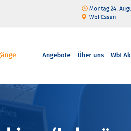
Montag 24. Aug
WbI Essen
gänge
Angebote
Über uns
WbI Ak
Navigation
überspringen