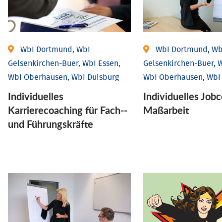
WbI Dortmund, WbI
WbI Dortmund, Wb
Gelsenkirchen-Buer, WbI Essen,
Gelsenkirchen-Buer, W
WbI Oberhausen, WbI Duisburg
WbI Oberhausen, WbI
Individu­elles
Individu­elles Job­
Karrierecoaching für Fach-­
Maßarbeit
und Führungs­kräfte