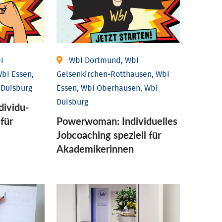
I
WbI Dortmund, WbI
bI Essen,
Gelsenkirchen-Rotthausen, WbI
 Duisburg
Essen, WbI Oberhausen, WbI
Duisburg
ividu­
 für
Powerwoman: Individu­elles
Job­coaching speziell für
Aka­demiker­innen