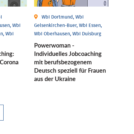
I
WbI Dortmund, WbI
usen, WbI
Gelsenkirchen-Buer, WbI Essen,
n, WbI
WbI Oberhausen, WbI Duisburg
Powerwoman -
ching:
Individuelles Jobcoaching
Corona
mit berufsbezogenem
Deutsch speziell für Frauen
aus der Ukraine