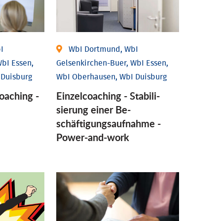
I
WbI Dortmund, WbI
bI Essen,
Gelsenkirchen-Buer, WbI Essen,
 Duisburg
WbI Oberhausen, WbI Duisburg
coaching -
Einzel­coaching - Stabili­
sierung einer Be­
schäftigungs­aufnahme -
Power-and-work