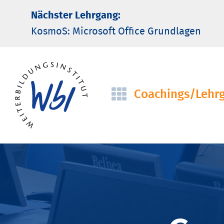
Nächster Lehrgang:
KosmoS: Microsoft Office Grund­lagen
Coachings/­Lehr
Navigation
überspringen