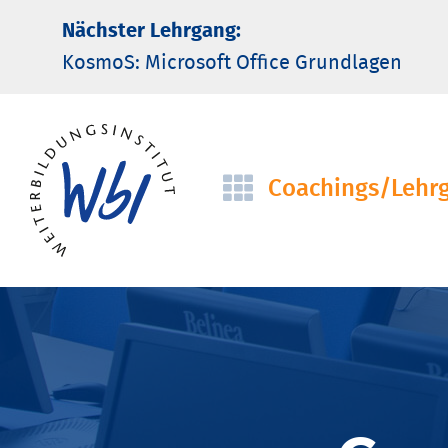
Nächster Lehrgang:
KosmoS: Microsoft Office Grund­lagen
Coachings/­Lehr
Navigation
überspringen