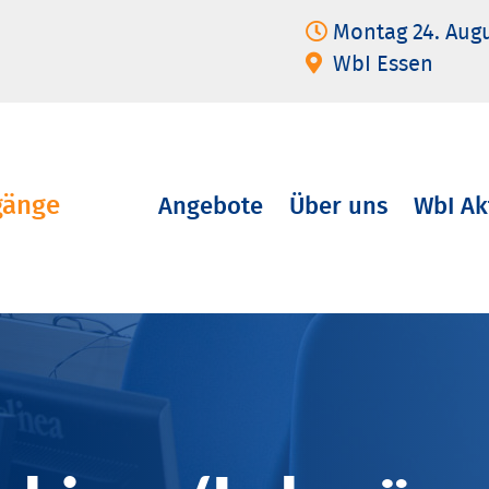
Montag 24. Aug
WbI Essen
gänge
Angebote
Über uns
WbI Ak
Navigation
überspringen