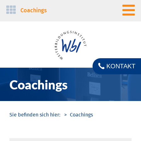
Navigation
Coachings
überspringen
KONTAKT
Coachings
Coachings