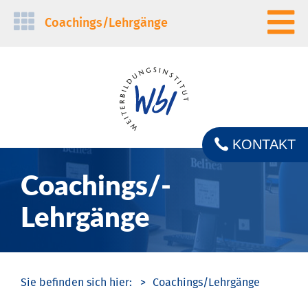
Navigation
Coachings/­Lehrgänge
überspringen
KONTAKT
Coachings/­
Lehrgänge
Coachings/­Lehrgänge