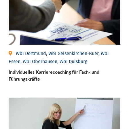
WbI Dortmund, WbI Gelsenkirchen-Buer, WbI
Essen, WbI Oberhausen, WbI Duisburg
Individu­elles Karrierecoaching für Fach-­ und
Führungs­kräfte