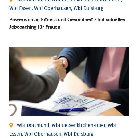
WbI Essen, WbI Oberhausen, WbI Duisburg
Powerwoman Fitness und Gesund­heit - Individu­elles
Job­coaching für Frauen
WbI Dortmund, WbI Gelsenkirchen-Buer, WbI
Essen, WbI Oberhausen, WbI Duisburg