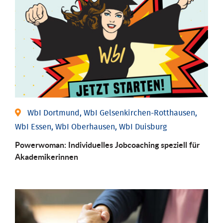
WbI Dortmund, WbI Gelsenkirchen-Rotthausen,
WbI Essen, WbI Oberhausen, WbI Duisburg
Powerwoman: Individu­elles Job­coaching speziell für
Aka­demiker­innen