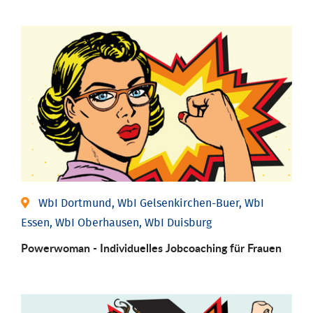
WbI Dortmund, WbI Gelsenkirchen-Buer, WbI
Essen, WbI Oberhausen, WbI Duisburg
Powerwoman - Individu­elles Job­coaching für Frauen