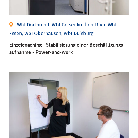
WbI Dortmund, WbI Gelsenkirchen-Buer, WbI
Essen, WbI Oberhausen, WbI Duisburg
Einzel­coaching - Stabili­sierung einer Be­schäftigungs­
aufnahme - Power-and-work