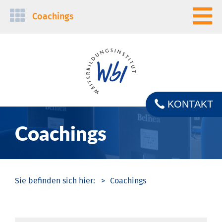
Navigation
Coachings
überspringen
KONTAKT
Coachings
Coachings