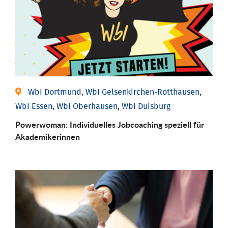
WbI Dortmund, WbI Gelsenkirchen-Rotthausen,
WbI Essen, WbI Oberhausen, WbI Duisburg
Powerwoman: Individu­elles Job­coaching speziell für
Aka­demiker­innen