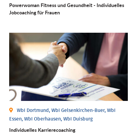
Powerwoman Fitness und Gesund­heit - Individu­elles
Job­coaching für Frauen
WbI Dortmund, WbI Gelsenkirchen-Buer, WbI
Essen, WbI Oberhausen, WbI Duisburg
Individu­elles Karrierecoaching