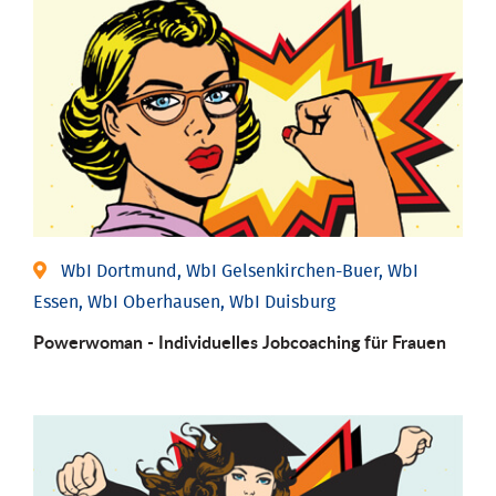
WbI Dortmund, WbI Gelsenkirchen-Buer, WbI
Essen, WbI Oberhausen, WbI Duisburg
Powerwoman - Individu­elles Job­coaching für Frauen