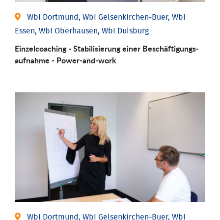
WbI Dortmund, WbI Gelsenkirchen-Buer, WbI
Essen, WbI Oberhausen, WbI Duisburg
Einzel­coaching - Stabili­sierung einer Be­schäftigungs­
aufnahme - Power-and-work
WbI Dortmund, WbI Gelsenkirchen-Buer, WbI