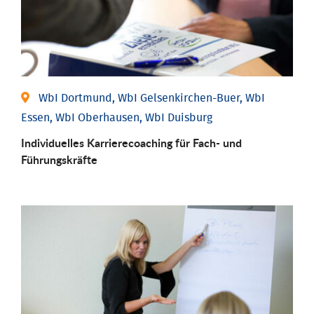
WbI Dortmund, WbI Gelsenkirchen-Buer, WbI
Essen, WbI Oberhausen, WbI Duisburg
Individu­elles Karrierecoaching für Fach-­ und
Führungs­kräfte