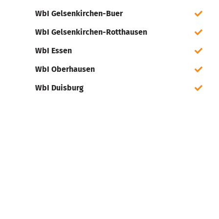
WbI Gelsenkirchen-Buer
WbI Gelsenkirchen-Rotthausen
WbI Essen
WbI Oberhausen
WbI Duisburg