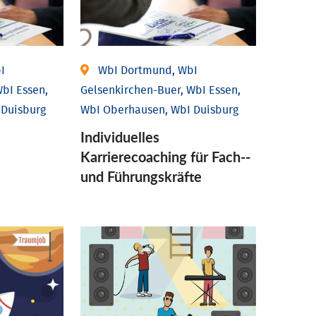
I
WbI Dortmund, WbI
bI Essen,
Gelsenkirchen-Buer, WbI Essen,
 Duisburg
WbI Oberhausen, WbI Duisburg
Individu­elles
Karrierecoaching für Fach-­
und Führungs­kräfte