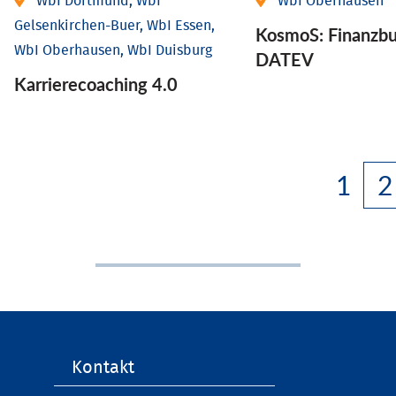
WbI Dortmund, WbI
WbI Oberhausen
Gelsenkirchen-Buer, WbI Essen,
KosmoS: Finanzbu
WbI Oberhausen, WbI Duisburg
DATEV
Karriere­coaching 4.0
1
2
Navigation
Kontakt
überspringen