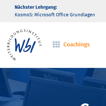
Nächster Lehrgang:
KosmoS: Microsoft Office Grund­lagen
Coachings
Navigation
überspringen