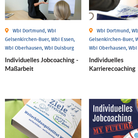
WbI Dortmund, WbI
WbI Dortmund, Wb
Gelsenkirchen-Buer, WbI Essen,
Gelsenkirchen-Buer, W
WbI Oberhausen, WbI Duisburg
WbI Oberhausen, WbI
Individu­elles Job­coaching -
Individu­elles
Maßarbeit
Karrierecoaching