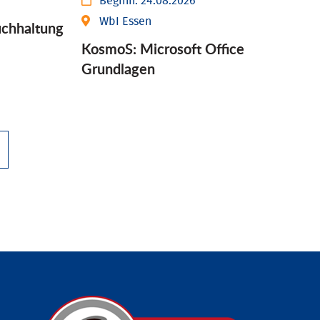
Beginn:
24.08.2026
WbI Essen
chhaltung
KosmoS: Microsoft Office
Grund­lagen