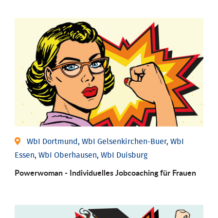
WbI Dortmund, WbI Gelsenkirchen-Buer, WbI
Essen, WbI Oberhausen, WbI Duisburg
Powerwoman - Individu­elles Job­coaching für Frauen