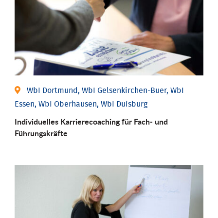
WbI Dortmund, WbI Gelsenkirchen-Buer, WbI
Essen, WbI Oberhausen, WbI Duisburg
Individu­elles Karrierecoaching für Fach-­ und
Führungs­kräfte