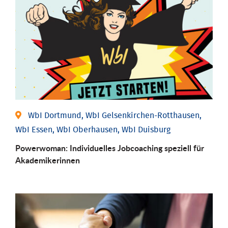
WbI Dortmund, WbI Gelsenkirchen-Rotthausen,
WbI Essen, WbI Oberhausen, WbI Duisburg
Powerwoman: Individu­elles Job­coaching speziell für
Aka­demiker­innen