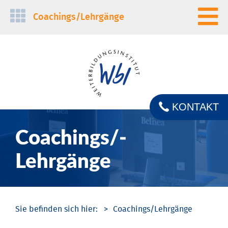
Navigation
Coachings/­Lehrgänge
überspringen
KONTAKT
Coachings/­
Lehrgänge
Coachings/­Lehrgänge