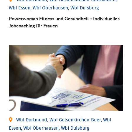
WbI Essen, WbI Oberhausen, WbI Duisburg
Powerwoman Fitness und Gesund­heit - Individu­elles
Job­coaching für Frauen
WbI Dortmund, WbI Gelsenkirchen-Buer, WbI
Essen, WbI Oberhausen, WbI Duisburg