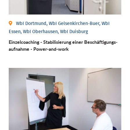
WbI Dortmund, WbI Gelsenkirchen-Buer, WbI
Essen, WbI Oberhausen, WbI Duisburg
Einzel­coaching - Stabili­sierung einer Be­schäftigungs­
aufnahme - Power-and-work