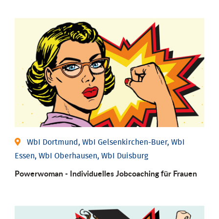
WbI Dortmund, WbI Gelsenkirchen-Buer, WbI
Essen, WbI Oberhausen, WbI Duisburg
Powerwoman - Individu­elles Job­coaching für Frauen