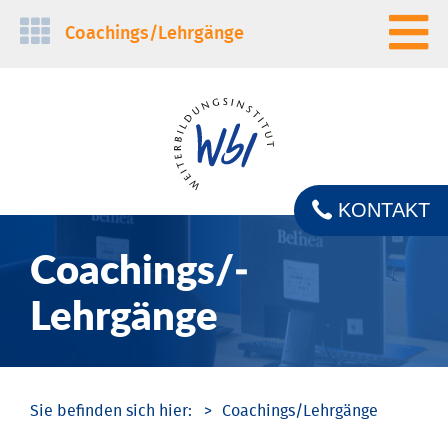
Navigation
Coachings/­Lehrgänge
überspringen
KONTAKT
Coachings/­
Lehrgänge
Coachings/­Lehrgänge