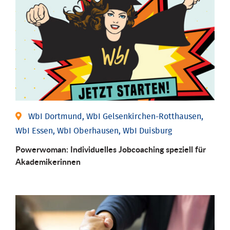
WbI Dortmund, WbI Gelsenkirchen-Rotthausen,
WbI Essen, WbI Oberhausen, WbI Duisburg
Powerwoman: Individu­elles Job­coaching speziell für
Aka­demiker­innen