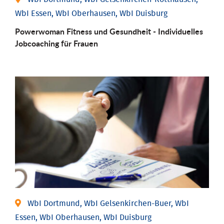
WbI Essen, WbI Oberhausen, WbI Duisburg
Powerwoman Fitness und Gesund­heit - Individu­elles
Job­coaching für Frauen
WbI Dortmund, WbI Gelsenkirchen-Buer, WbI
Essen, WbI Oberhausen, WbI Duisburg