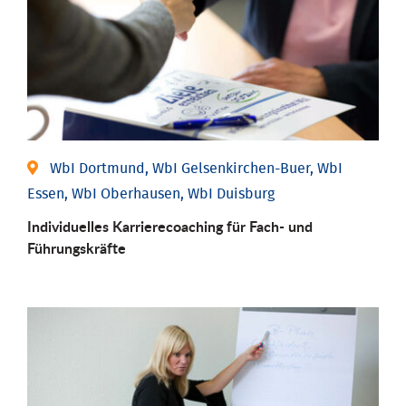
WbI Dortmund, WbI Gelsenkirchen-Buer, WbI
Essen, WbI Oberhausen, WbI Duisburg
Individu­elles Karrierecoaching für Fach-­ und
Führungs­kräfte