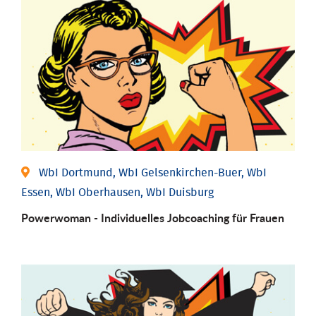
WbI Dortmund, WbI Gelsenkirchen-Buer, WbI
Essen, WbI Oberhausen, WbI Duisburg
Powerwoman - Individu­elles Job­coaching für Frauen