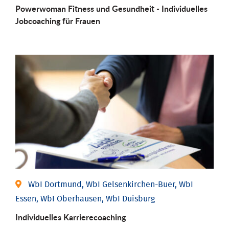
Powerwoman Fitness und Gesund­heit - Individu­elles
Job­coaching für Frauen
WbI Dortmund, WbI Gelsenkirchen-Buer, WbI
Essen, WbI Oberhausen, WbI Duisburg
Individu­elles Karrierecoaching