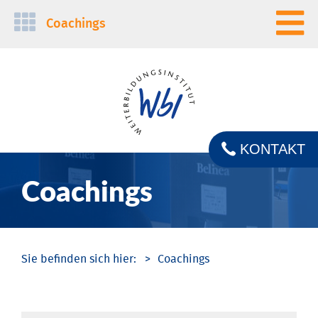
Navigation
Coachings
überspringen
KONTAKT
Coachings
Coachings