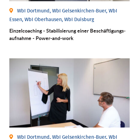
WbI Dortmund, WbI Gelsenkirchen-Buer, WbI
Essen, WbI Oberhausen, WbI Duisburg
Einzel­coaching - Stabili­sierung einer Be­schäftigungs­
aufnahme - Power-and-work
WbI Dortmund, WbI Gelsenkirchen-Buer, WbI