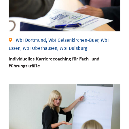
WbI Dortmund, WbI Gelsenkirchen-Buer, WbI
Essen, WbI Oberhausen, WbI Duisburg
Individu­elles Karrierecoaching für Fach-­ und
Führungs­kräfte