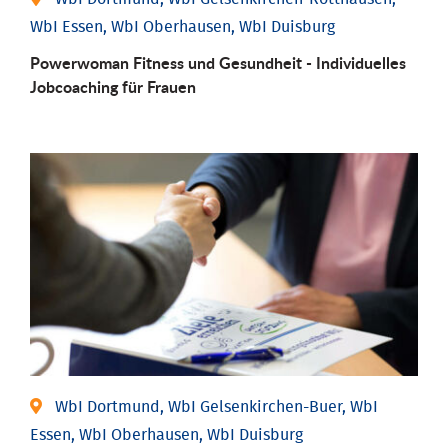
WbI Essen, WbI Oberhausen, WbI Duisburg
Powerwoman Fitness und Gesund­heit - Individu­elles
Job­coaching für Frauen
WbI Dortmund, WbI Gelsenkirchen-Buer, WbI
Essen, WbI Oberhausen, WbI Duisburg