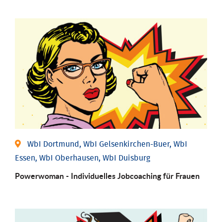
WbI Dortmund, WbI Gelsenkirchen-Buer, WbI
Essen, WbI Oberhausen, WbI Duisburg
Powerwoman - Individu­elles Job­coaching für Frauen