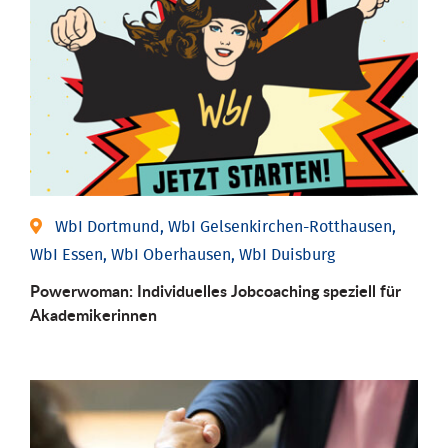
WbI Dortmund, WbI Gelsenkirchen-Rotthausen,
WbI Essen, WbI Oberhausen, WbI Duisburg
Powerwoman: Individu­elles Job­coaching speziell für
Aka­demiker­innen