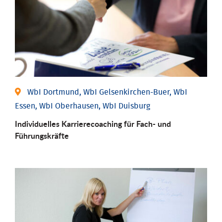
WbI Dortmund, WbI Gelsenkirchen-Buer, WbI
Essen, WbI Oberhausen, WbI Duisburg
Individu­elles Karrierecoaching für Fach-­ und
Führungs­kräfte