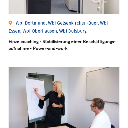
WbI Dortmund, WbI Gelsenkirchen-Buer, WbI
Essen, WbI Oberhausen, WbI Duisburg
Einzel­coaching - Stabili­sierung einer Be­schäftigungs­
aufnahme - Power-and-work