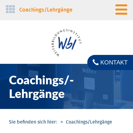
Navigation
Coachings/­Lehrgänge
überspringen
KONTAKT
Coachings/­
Lehrgänge
Coachings/­Lehrgänge