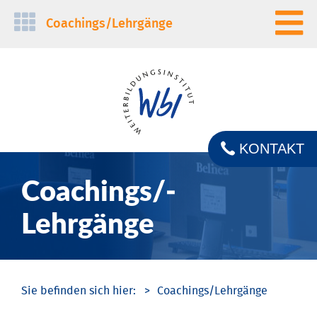
Navigation
Coachings/­Lehrgänge
überspringen
KONTAKT
Coachings/­
Lehrgänge
Coachings/­Lehrgänge