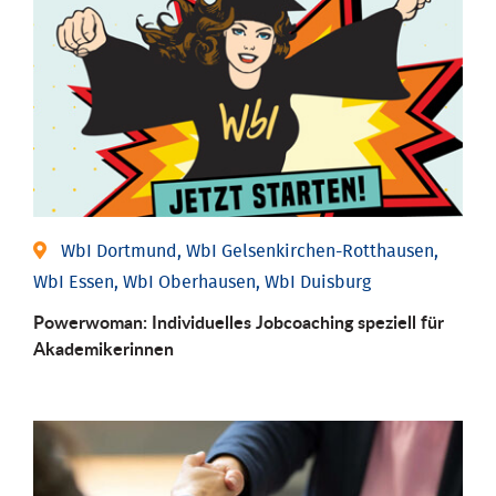
WbI Dortmund, WbI Gelsenkirchen-Rotthausen,
WbI Essen, WbI Oberhausen, WbI Duisburg
Powerwoman: Individu­elles Job­coaching speziell für
Aka­demiker­innen