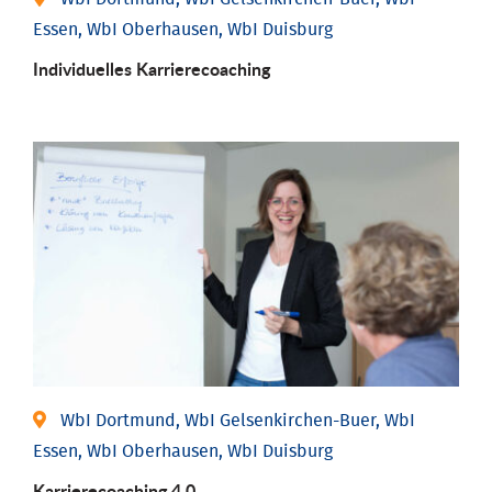
Essen, WbI Oberhausen, WbI Duisburg
Individu­elles Karrierecoaching
WbI Dortmund, WbI Gelsenkirchen-Buer, WbI
Essen, WbI Oberhausen, WbI Duisburg
Karriere­coaching 4.0