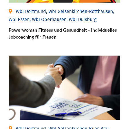
WbI Dortmund, WbI Gelsenkirchen-Rotthausen,
WbI Essen, WbI Oberhausen, WbI Duisburg
Powerwoman Fitness und Gesund­heit - Individu­elles
Job­coaching für Frauen
WbI Dortmund, WbI Gelsenkirchen-Buer, WbI