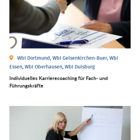
WbI Dortmund, WbI Gelsenkirchen-Buer, WbI
Essen, WbI Oberhausen, WbI Duisburg
Individu­elles Karrierecoaching für Fach-­ und
Führungs­kräfte