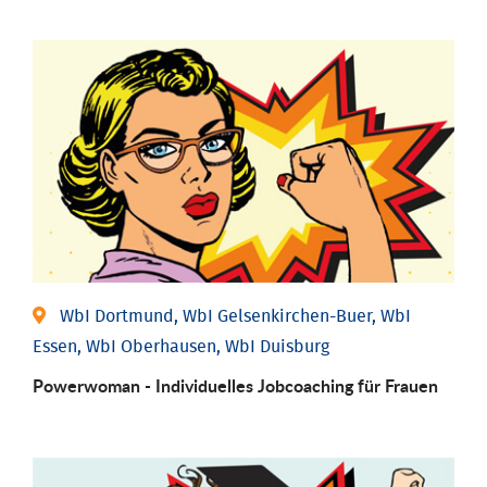
WbI Dortmund, WbI Gelsenkirchen-Buer, WbI
Essen, WbI Oberhausen, WbI Duisburg
Powerwoman - Individu­elles Job­coaching für Frauen