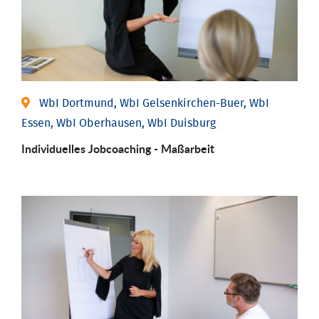
WbI Dortmund, WbI Gelsenkirchen-Buer, WbI
Essen, WbI Oberhausen, WbI Duisburg
Individu­elles Job­coaching - Maßarbeit