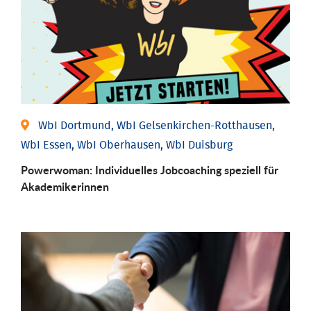
WbI Dortmund, WbI Gelsenkirchen-Rotthausen,
WbI Essen, WbI Oberhausen, WbI Duisburg
Powerwoman: Individu­elles Job­coaching speziell für
Aka­demiker­innen