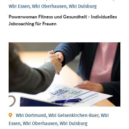
WbI Essen, WbI Oberhausen, WbI Duisburg
Powerwoman Fitness und Gesund­heit - Individu­elles
Job­coaching für Frauen
WbI Dortmund, WbI Gelsenkirchen-Buer, WbI
Essen, WbI Oberhausen, WbI Duisburg