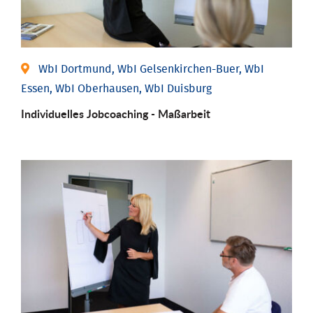
WbI Dortmund, WbI Gelsenkirchen-Buer, WbI
Essen, WbI Oberhausen, WbI Duisburg
Individu­elles Job­coaching - Maßarbeit