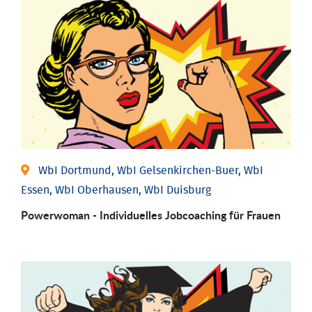
WbI Dortmund, WbI Gelsenkirchen-Buer, WbI
Essen, WbI Oberhausen, WbI Duisburg
Powerwoman - Individu­elles Job­coaching für Frauen