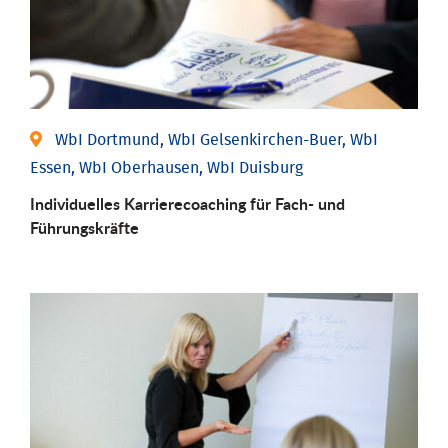
WbI Dortmund, WbI Gelsenkirchen-Buer, WbI
Essen, WbI Oberhausen, WbI Duisburg
Individu­elles Karrierecoaching für Fach-­ und
Führungs­kräfte