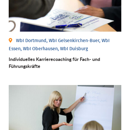
WbI Dortmund, WbI Gelsenkirchen-Buer, WbI
Essen, WbI Oberhausen, WbI Duisburg
Individu­elles Karrierecoaching für Fach-­ und
Führungs­kräfte