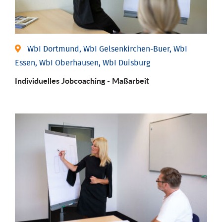
WbI Dortmund, WbI Gelsenkirchen-Buer, WbI
Essen, WbI Oberhausen, WbI Duisburg
Individu­elles Job­coaching - Maßarbeit