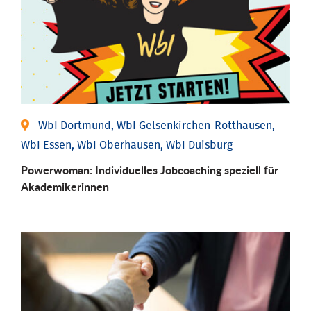
WbI Dortmund, WbI Gelsenkirchen-Rotthausen,
WbI Essen, WbI Oberhausen, WbI Duisburg
Powerwoman: Individu­elles Job­coaching speziell für
Aka­demiker­innen