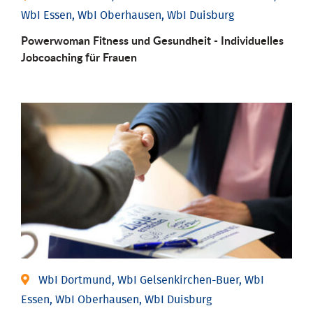
WbI Essen, WbI Oberhausen, WbI Duisburg
Powerwoman Fitness und Gesund­heit - Individu­elles
Job­coaching für Frauen
WbI Dortmund, WbI Gelsenkirchen-Buer, WbI
Essen, WbI Oberhausen, WbI Duisburg