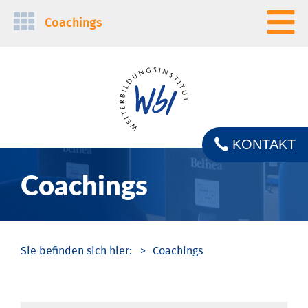
Navigation
Coachings
überspringen
KONTAKT
Coachings
Coachings