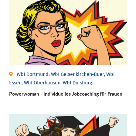
WbI Dortmund, WbI Gelsenkirchen-Buer, WbI
Essen, WbI Oberhausen, WbI Duisburg
Powerwoman - Individu­elles Job­coaching für Frauen