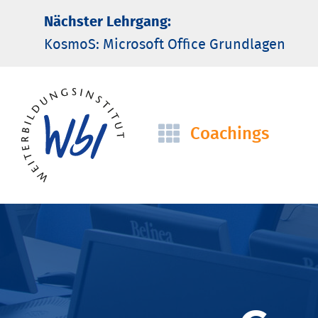
Nächster Lehrgang:
KosmoS: Microsoft Office Grund­lagen
Coachings
Navigation
überspringen