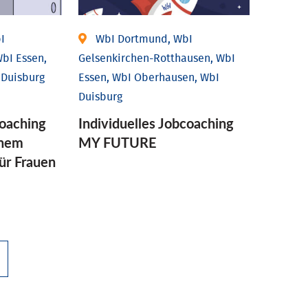
I
WbI Dortmund, WbI
bI Essen,
Gelsenkirchen-Rotthausen, WbI
 Duisburg
Essen, WbI Oberhausen, WbI
Duisburg
coaching
Individuelles Jobcoaching
enem
MY FUTURE
für Frauen