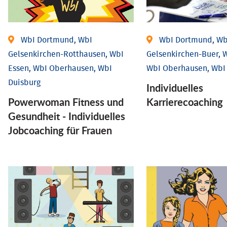
WbI Dortmund, WbI
WbI Dortmund, Wb
Gelsenkirchen-Rotthausen, WbI
Gelsenkirchen-Buer, W
Essen, WbI Oberhausen, WbI
WbI Oberhausen, WbI
Duisburg
Individu­elles
Powerwoman Fitness und
Karrierecoaching
Gesund­heit - Individu­elles
Job­coaching für Frauen