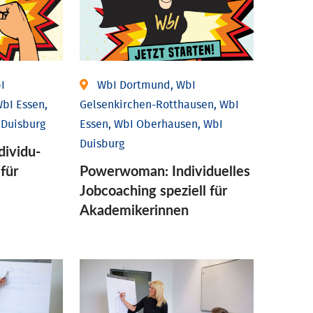
I
WbI Dortmund, WbI
bI Essen,
Gelsenkirchen-Rotthausen, WbI
 Duisburg
Essen, WbI Oberhausen, WbI
Duisburg
ividu­
 für
Powerwoman: Individu­elles
Job­coaching speziell für
Aka­demiker­innen