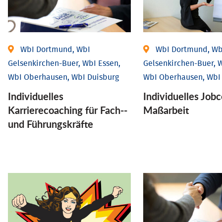
WbI Dortmund, WbI
WbI Dortmund, Wb
Gelsenkirchen-Buer, WbI Essen,
Gelsenkirchen-Buer, W
WbI Oberhausen, WbI Duisburg
WbI Oberhausen, WbI
Individu­elles
Individu­elles Job­
Karrierecoaching für Fach-­
Maßarbeit
und Führungs­kräfte