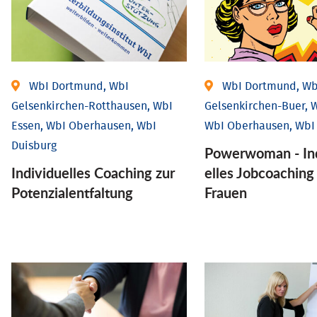
WbI Dortmund, WbI
WbI Dortmund, Wb
Gelsenkirchen-Rotthausen, WbI
Gelsenkirchen-Buer, W
Essen, WbI Oberhausen, WbI
WbI Oberhausen, WbI
Duisburg
Powerwoman - Ind
Individuelles Coaching zur
elles Job­coaching
Potenzialentfaltung
Frauen