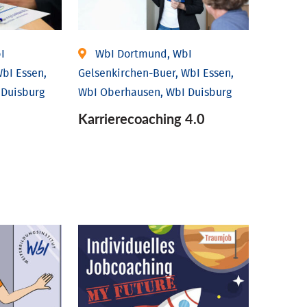
I
WbI Dortmund, WbI
bI Essen,
Gelsenkirchen-Buer, WbI Essen,
 Duisburg
WbI Oberhausen, WbI Duisburg
Karriere­coaching 4.0