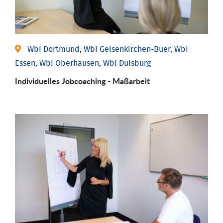
WbI Dortmund, WbI Gelsenkirchen-Buer, WbI
Essen, WbI Oberhausen, WbI Duisburg
Individu­elles Job­coaching - Maßarbeit