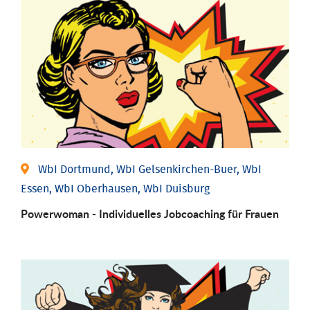
WbI Dortmund, WbI Gelsenkirchen-Buer, WbI
Essen, WbI Oberhausen, WbI Duisburg
Powerwoman - Individu­elles Job­coaching für Frauen