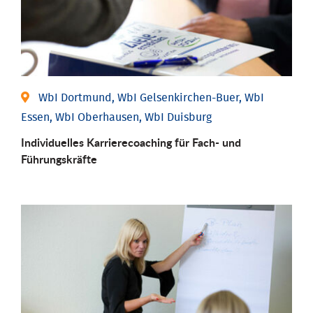
WbI Dortmund, WbI Gelsenkirchen-Buer, WbI
Essen, WbI Oberhausen, WbI Duisburg
Individu­elles Karrierecoaching für Fach-­ und
Führungs­kräfte