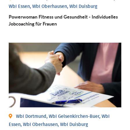
WbI Essen, WbI Oberhausen, WbI Duisburg
Powerwoman Fitness und Gesund­heit - Individu­elles
Job­coaching für Frauen
WbI Dortmund, WbI Gelsenkirchen-Buer, WbI
Essen, WbI Oberhausen, WbI Duisburg