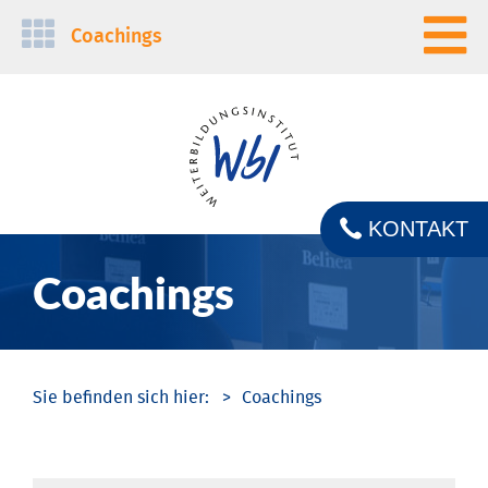
Navigation
Coachings
überspringen
KONTAKT
Coachings
Coachings