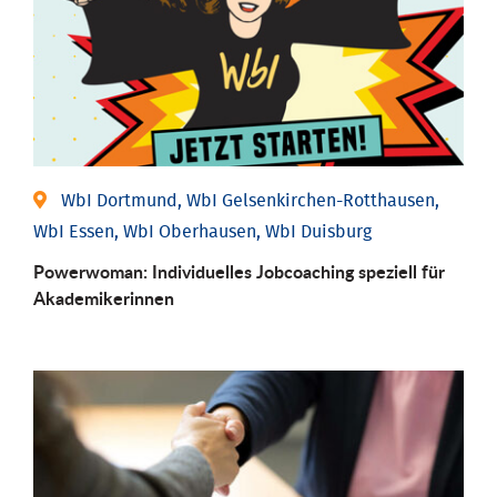
WbI Dortmund, WbI Gelsenkirchen-Rotthausen,
WbI Essen, WbI Oberhausen, WbI Duisburg
Powerwoman: Individu­elles Job­coaching speziell für
Aka­demiker­innen