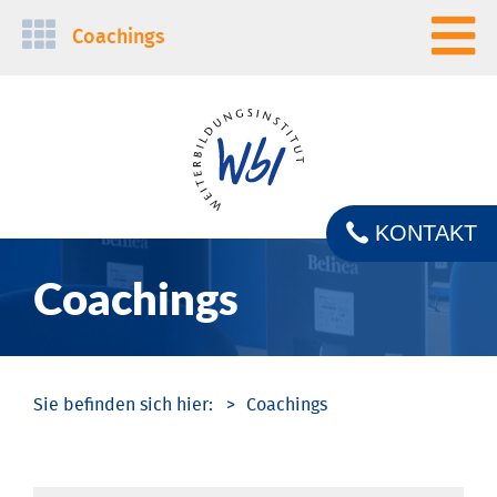
Navigation
Coachings
überspringen
KONTAKT
Coachings
Coachings