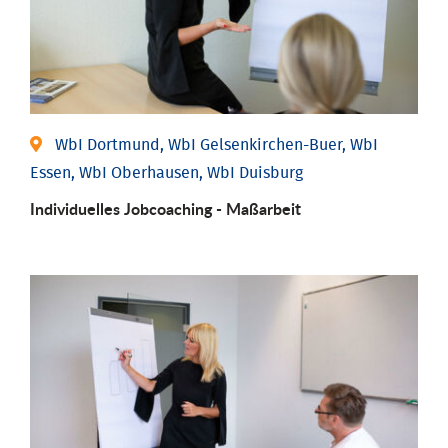
WbI Dortmund, WbI Gelsenkirchen-Buer, WbI
Essen, WbI Oberhausen, WbI Duisburg
Individu­elles Job­coaching - Maßarbeit