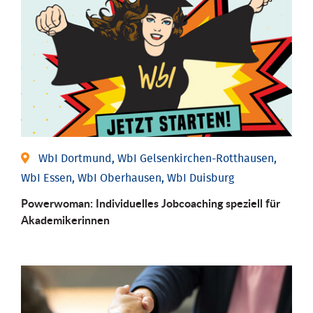
WbI Dortmund, WbI Gelsenkirchen-Rotthausen,
WbI Essen, WbI Oberhausen, WbI Duisburg
Powerwoman: Individu­elles Job­coaching speziell für
Aka­demiker­innen