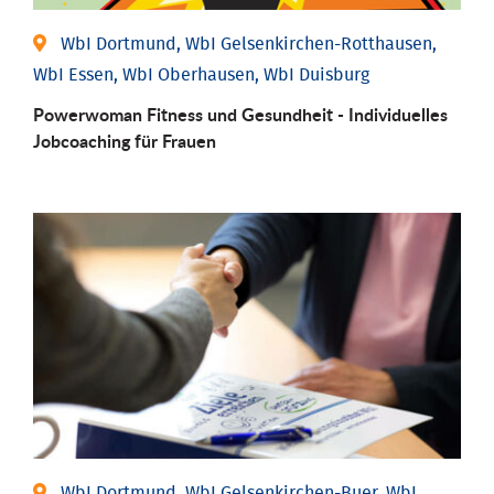
WbI Dortmund, WbI Gelsenkirchen-Rotthausen,
WbI Essen, WbI Oberhausen, WbI Duisburg
Powerwoman Fitness und Gesund­heit - Individu­elles
Job­coaching für Frauen
WbI Dortmund, WbI Gelsenkirchen-Buer, WbI