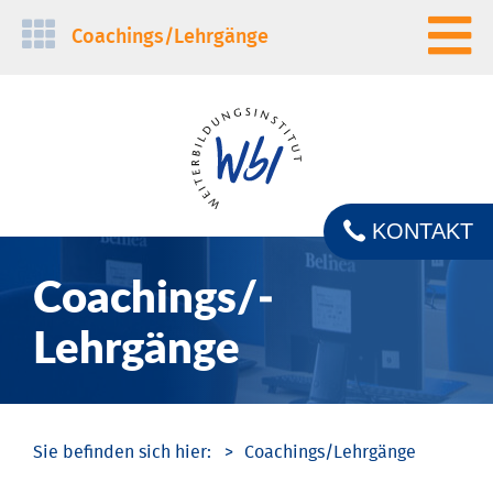
Navigation
Coachings/­Lehrgänge
überspringen
KONTAKT
Coachings/­
Lehrgänge
Coachings/­Lehrgänge