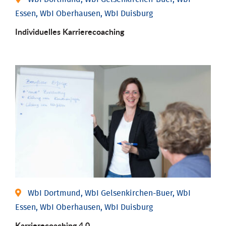
Essen, WbI Oberhausen, WbI Duisburg
Individu­elles Karrierecoaching
WbI Dortmund, WbI Gelsenkirchen-Buer, WbI
Essen, WbI Oberhausen, WbI Duisburg
Karriere­coaching 4.0