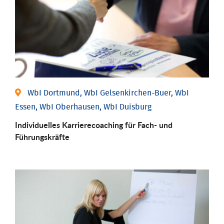
WbI Dortmund, WbI Gelsenkirchen-Buer, WbI
Essen, WbI Oberhausen, WbI Duisburg
Individu­elles Karrierecoaching für Fach-­ und
Führungs­kräfte