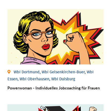
WbI Dortmund, WbI Gelsenkirchen-Buer, WbI
Essen, WbI Oberhausen, WbI Duisburg
Powerwoman - Individu­elles Job­coaching für Frauen