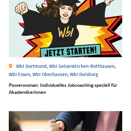
WbI Dortmund, WbI Gelsenkirchen-Rotthausen,
WbI Essen, WbI Oberhausen, WbI Duisburg
Powerwoman: Individu­elles Job­coaching speziell für
Aka­demiker­innen