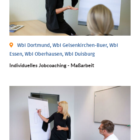
WbI Dortmund, WbI Gelsenkirchen-Buer, WbI
Essen, WbI Oberhausen, WbI Duisburg
Individu­elles Job­coaching - Maßarbeit