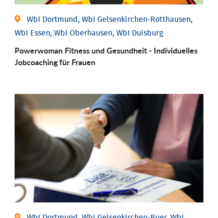
WbI Dortmund, WbI Gelsenkirchen-Rotthausen,
WbI Essen, WbI Oberhausen, WbI Duisburg
Powerwoman Fitness und Gesund­heit - Individu­elles
Job­coaching für Frauen
WbI Dortmund, WbI Gelsenkirchen-Buer, WbI