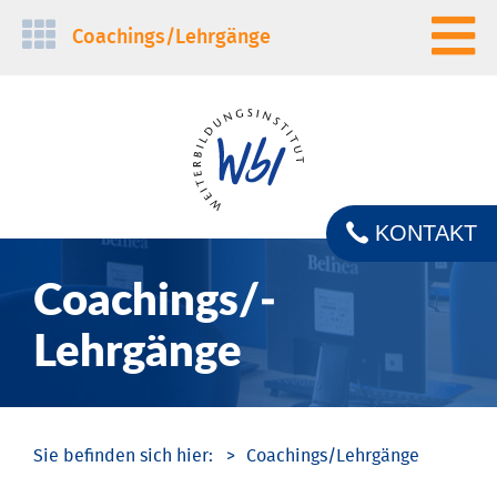
Navigation
Coachings/­Lehrgänge
überspringen
KONTAKT
Coachings/­
Lehrgänge
Coachings/­Lehrgänge