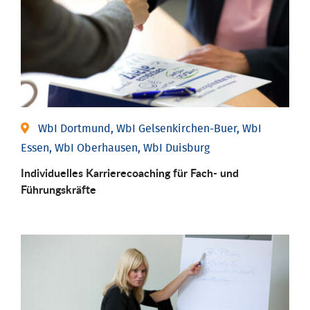
WbI Dortmund, WbI Gelsenkirchen-Buer, WbI
Essen, WbI Oberhausen, WbI Duisburg
Individu­elles Karrierecoaching für Fach-­ und
Führungs­kräfte