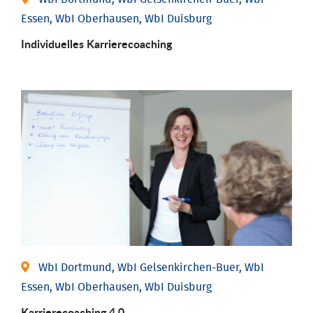
Essen, WbI Oberhausen, WbI Duisburg
Individu­elles Karrierecoaching
WbI Dortmund, WbI Gelsenkirchen-Buer, WbI
Essen, WbI Oberhausen, WbI Duisburg
Karriere­coaching 4.0