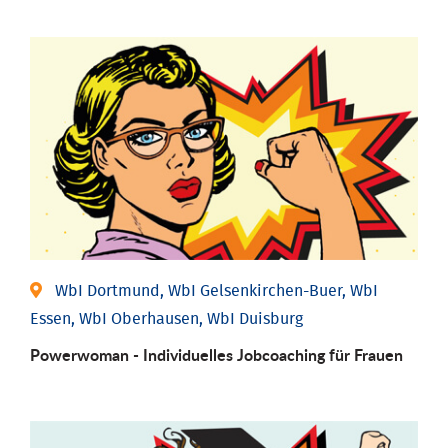
WbI Dortmund, WbI Gelsenkirchen-Buer, WbI
Essen, WbI Oberhausen, WbI Duisburg
Powerwoman - Individu­elles Job­coaching für Frauen