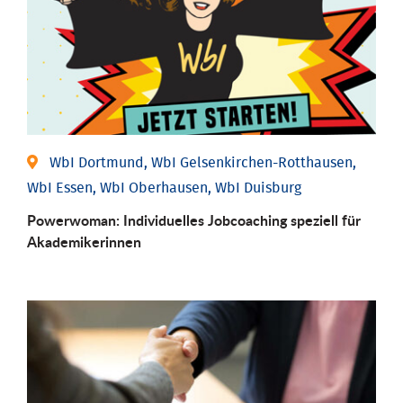
WbI Dortmund, WbI Gelsenkirchen-Rotthausen,
WbI Essen, WbI Oberhausen, WbI Duisburg
Powerwoman: Individu­elles Job­coaching speziell für
Aka­demiker­innen