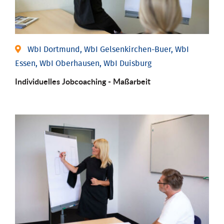
WbI Dortmund, WbI Gelsenkirchen-Buer, WbI
Essen, WbI Oberhausen, WbI Duisburg
Individu­elles Job­coaching - Maßarbeit