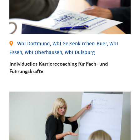
WbI Dortmund, WbI Gelsenkirchen-Buer, WbI
Essen, WbI Oberhausen, WbI Duisburg
Individu­elles Karrierecoaching für Fach-­ und
Führungs­kräfte