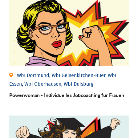
WbI Dortmund, WbI Gelsenkirchen-Buer, WbI
Essen, WbI Oberhausen, WbI Duisburg
Powerwoman - Individu­elles Job­coaching für Frauen