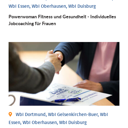
WbI Essen, WbI Oberhausen, WbI Duisburg
Powerwoman Fitness und Gesund­heit - Individu­elles
Job­coaching für Frauen
WbI Dortmund, WbI Gelsenkirchen-Buer, WbI
Essen, WbI Oberhausen, WbI Duisburg