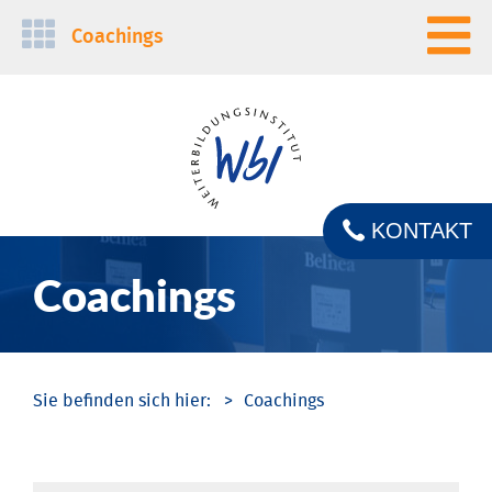
Navigation
Coachings
überspringen
KONTAKT
Coachings
Coachings