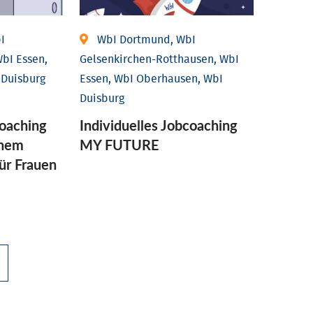
I
WbI Dortmund, WbI
bI Essen,
Gelsenkirchen-Rotthausen, WbI
 Duisburg
Essen, WbI Oberhausen, WbI
Duisburg
coaching
Individuelles Jobcoaching
enem
MY FUTURE
für Frauen