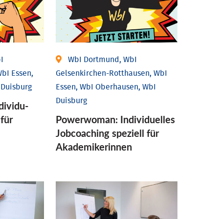
I
WbI Dortmund, WbI
bI Essen,
Gelsenkirchen-Rotthausen, WbI
 Duisburg
Essen, WbI Oberhausen, WbI
Duisburg
ividu­
 für
Powerwoman: Individu­elles
Job­coaching speziell für
Aka­demiker­innen