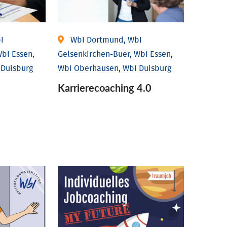
I
WbI Dortmund, WbI
bI Essen,
Gelsenkirchen-Buer, WbI Essen,
 Duisburg
WbI Oberhausen, WbI Duisburg
Karriere­coaching 4.0