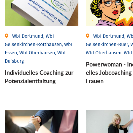
WbI Dortmund, WbI
WbI Dortmund, Wb
Gelsenkirchen-Rotthausen, WbI
Gelsenkirchen-Buer, W
Essen, WbI Oberhausen, WbI
WbI Oberhausen, WbI
Duisburg
Powerwoman - Ind
Individuelles Coaching zur
elles Job­coaching
Potenzialentfaltung
Frauen