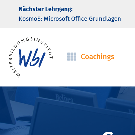
Nächster Lehrgang:
KosmoS: Microsoft Office Grund­lagen
Coachings
Navigation
überspringen