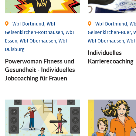
WbI Dortmund, WbI
WbI Dortmund, Wb
Gelsenkirchen-Rotthausen, WbI
Gelsenkirchen-Buer, W
Essen, WbI Oberhausen, WbI
WbI Oberhausen, WbI
Duisburg
Individu­elles
Powerwoman Fitness und
Karrierecoaching
Gesund­heit - Individu­elles
Job­coaching für Frauen