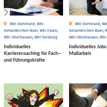
WbI Dortmund, WbI
WbI Dortmund, Wb
Gelsenkirchen-Buer, WbI Essen,
Gelsenkirchen-Buer, W
WbI Oberhausen, WbI Duisburg
WbI Oberhausen, WbI
Individu­elles
Individu­elles Job­
Karrierecoaching für Fach-­
Maßarbeit
und Führungs­kräfte