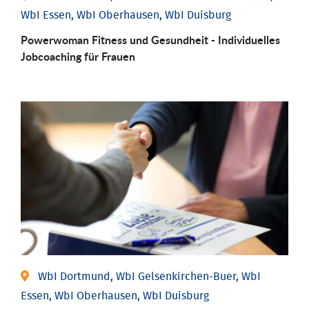
WbI Essen, WbI Oberhausen, WbI Duisburg
Powerwoman Fitness und Gesund­heit - Individu­elles
Job­coaching für Frauen
WbI Dortmund, WbI Gelsenkirchen-Buer, WbI
Essen, WbI Oberhausen, WbI Duisburg