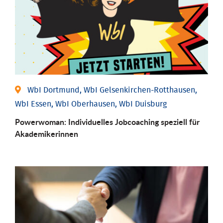
WbI Dortmund, WbI Gelsenkirchen-Rotthausen,
WbI Essen, WbI Oberhausen, WbI Duisburg
Powerwoman: Individu­elles Job­coaching speziell für
Aka­demiker­innen