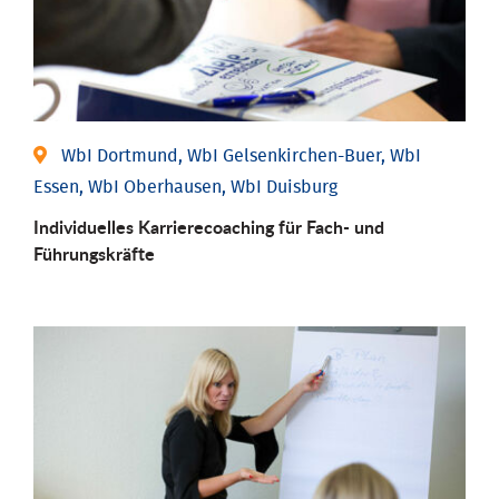
WbI Dortmund, WbI Gelsenkirchen-Buer, WbI
Essen, WbI Oberhausen, WbI Duisburg
Individu­elles Karrierecoaching für Fach-­ und
Führungs­kräfte