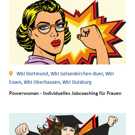
WbI Dortmund, WbI Gelsenkirchen-Buer, WbI
Essen, WbI Oberhausen, WbI Duisburg
Powerwoman - Individu­elles Job­coaching für Frauen