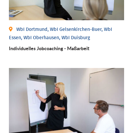
WbI Dortmund, WbI Gelsenkirchen-Buer, WbI
Essen, WbI Oberhausen, WbI Duisburg
Individu­elles Job­coaching - Maßarbeit