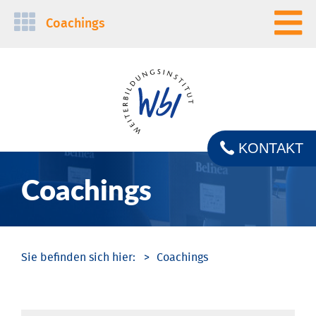
Navigation
Coachings
überspringen
KONTAKT
Coachings
Coachings