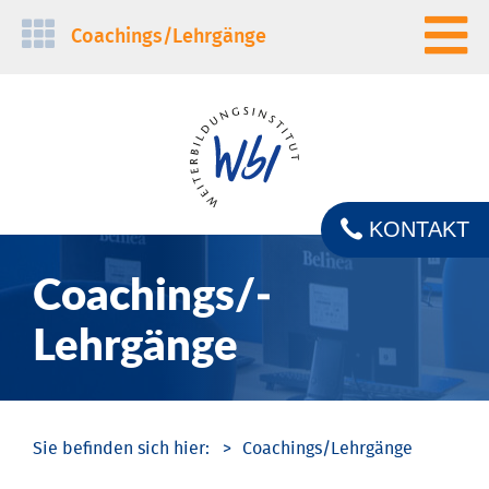
Navigation
Coachings/­Lehrgänge
überspringen
KONTAKT
Coachings/­
Lehrgänge
Coachings/­Lehrgänge