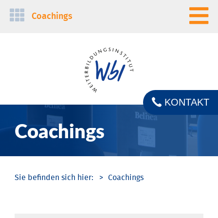
Navigation
Coachings
überspringen
KONTAKT
Coachings
Coachings