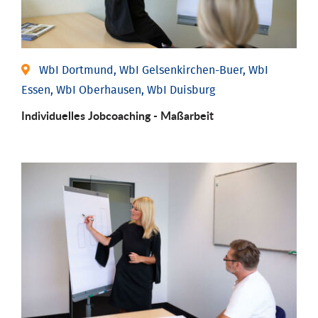
WbI Dortmund, WbI Gelsenkirchen-Buer, WbI
Essen, WbI Oberhausen, WbI Duisburg
Individu­elles Job­coaching - Maßarbeit