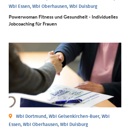
WbI Essen, WbI Oberhausen, WbI Duisburg
Powerwoman Fitness und Gesund­heit - Individu­elles
Job­coaching für Frauen
WbI Dortmund, WbI Gelsenkirchen-Buer, WbI
Essen, WbI Oberhausen, WbI Duisburg