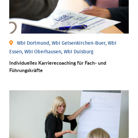
WbI Dortmund, WbI Gelsenkirchen-Buer, WbI
Essen, WbI Oberhausen, WbI Duisburg
Individu­elles Karrierecoaching für Fach-­ und
Führungs­kräfte