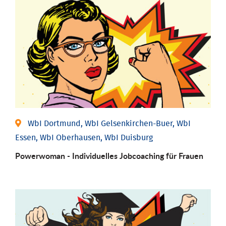
WbI Dortmund, WbI Gelsenkirchen-Buer, WbI
Essen, WbI Oberhausen, WbI Duisburg
Powerwoman - Individu­elles Job­coaching für Frauen