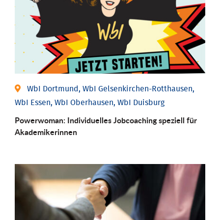
WbI Dortmund, WbI Gelsenkirchen-Rotthausen,
WbI Essen, WbI Oberhausen, WbI Duisburg
Powerwoman: Individu­elles Job­coaching speziell für
Aka­demiker­innen