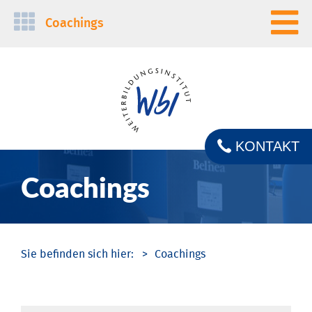
Navigation
Coachings
überspringen
KONTAKT
Coachings
Coachings