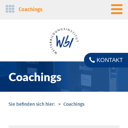
Navigation
Coachings
überspringen
KONTAKT
Coachings
Coachings