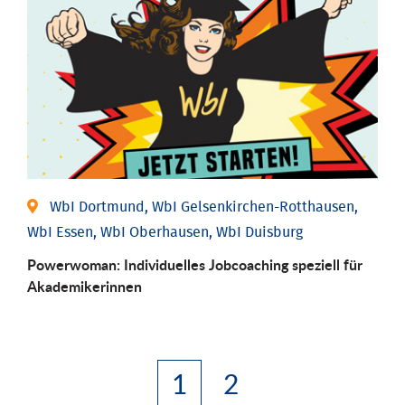
WbI Dortmund, WbI Gelsenkirchen-Rotthausen,
WbI Essen, WbI Oberhausen, WbI Duisburg
Powerwoman: Individu­elles Job­coaching speziell für
Aka­demiker­innen
1
2