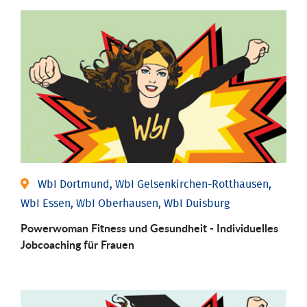
WbI Dortmund, WbI Gelsenkirchen-Rotthausen,
WbI Essen, WbI Oberhausen, WbI Duisburg
Powerwoman Fitness und Gesund­heit - Individu­elles
Job­coaching für Frauen