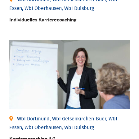
Essen, WbI Oberhausen, WbI Duisburg
Individu­elles Karrierecoaching
WbI Dortmund, WbI Gelsenkirchen-Buer, WbI
Essen, WbI Oberhausen, WbI Duisburg
Karriere­coaching 4.0