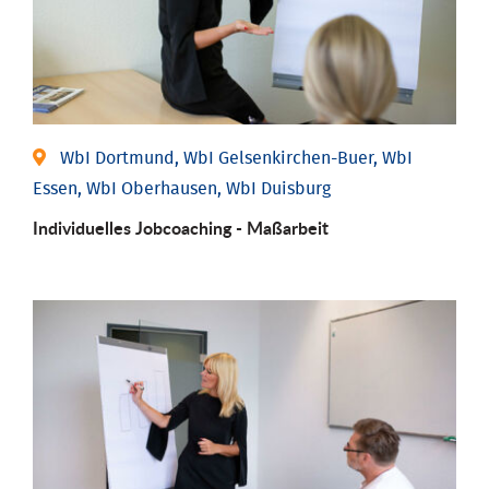
WbI Dortmund, WbI Gelsenkirchen-Buer, WbI
Essen, WbI Oberhausen, WbI Duisburg
Individu­elles Job­coaching - Maßarbeit