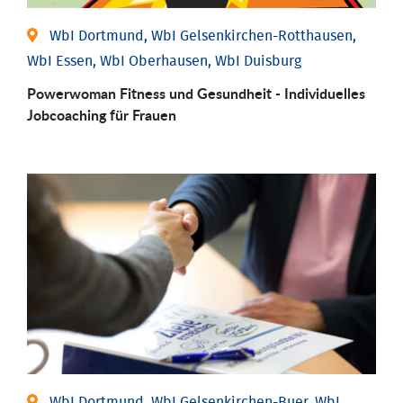
WbI Dortmund, WbI Gelsenkirchen-Rotthausen,
WbI Essen, WbI Oberhausen, WbI Duisburg
Powerwoman Fitness und Gesund­heit - Individu­elles
Job­coaching für Frauen
WbI Dortmund, WbI Gelsenkirchen-Buer, WbI