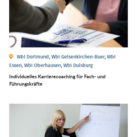
WbI Dortmund, WbI Gelsenkirchen-Buer, WbI
Essen, WbI Oberhausen, WbI Duisburg
Individu­elles Karrierecoaching für Fach-­ und
Führungs­kräfte