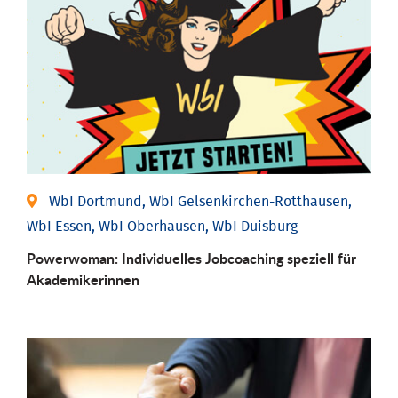
WbI Dortmund, WbI Gelsenkirchen-Rotthausen,
WbI Essen, WbI Oberhausen, WbI Duisburg
Powerwoman: Individu­elles Job­coaching speziell für
Aka­demiker­innen