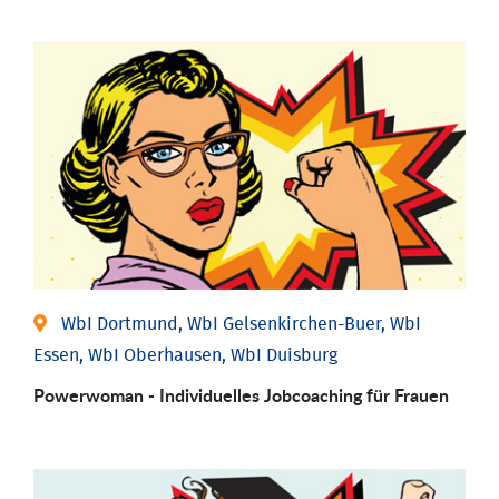
WbI Dortmund, WbI Gelsenkirchen-Buer, WbI
Essen, WbI Oberhausen, WbI Duisburg
Powerwoman - Individu­elles Job­coaching für Frauen