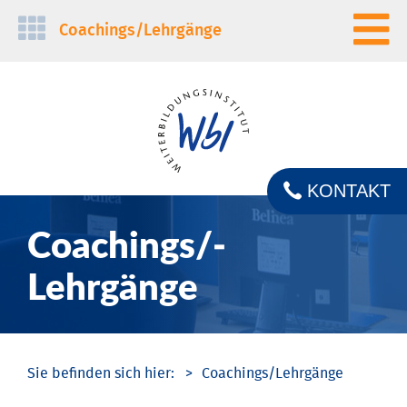
Navigation
Coachings/­Lehrgänge
überspringen
KONTAKT
Coachings/­
Lehrgänge
Coachings/­Lehrgänge