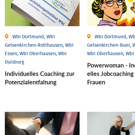
WbI Dortmund, WbI
WbI Dortmund, Wb
Gelsenkirchen-Rotthausen, WbI
Gelsenkirchen-Buer, W
Essen, WbI Oberhausen, WbI
WbI Oberhausen, WbI
Duisburg
Powerwoman - Ind
Individuelles Coaching zur
elles Job­coaching
Potenzialentfaltung
Frauen