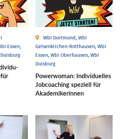
I
WbI Dortmund, WbI
bI Essen,
Gelsenkirchen-Rotthausen, WbI
 Duisburg
Essen, WbI Oberhausen, WbI
Duisburg
ividu­
 für
Powerwoman: Individu­elles
Job­coaching speziell für
Aka­demiker­innen