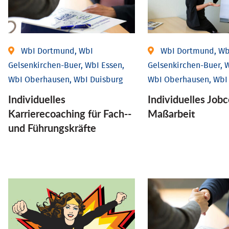
WbI Dortmund, WbI
WbI Dortmund, Wb
Gelsenkirchen-Buer, WbI Essen,
Gelsenkirchen-Buer, W
WbI Oberhausen, WbI Duisburg
WbI Oberhausen, WbI
Individu­elles
Individu­elles Job­
Karrierecoaching für Fach-­
Maßarbeit
und Führungs­kräfte