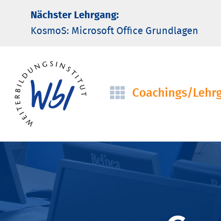
Nächster Lehrgang:
KosmoS: Microsoft Office Grund­lagen
Coachings/­Lehr
Navigation
überspringen