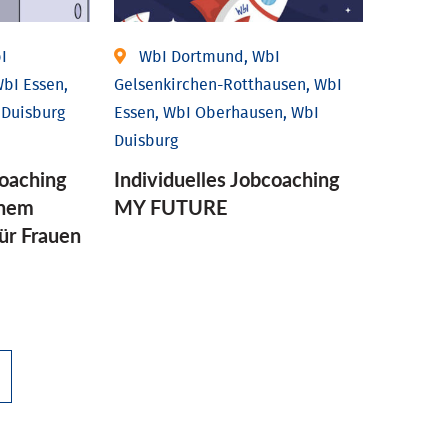
I
WbI Dortmund, WbI
bI Essen,
Gelsenkirchen-Rotthausen, WbI
 Duisburg
Essen, WbI Oberhausen, WbI
Duisburg
coaching
Individuelles Jobcoaching
enem
MY FUTURE
für Frauen