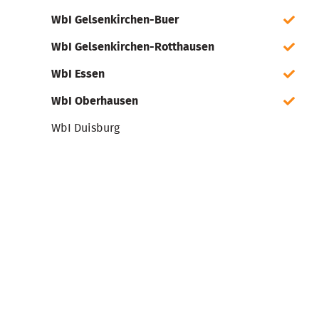
WbI Gelsenkirchen-Buer
WbI Gelsenkirchen-Rotthausen
WbI Essen
WbI Oberhausen
WbI Duisburg