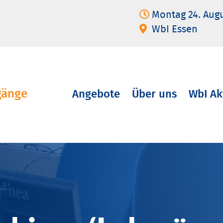
Montag 24. Aug
WbI Essen
gänge
Angebote
Über uns
WbI Ak
Navigation
überspringen