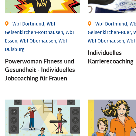
WbI Dortmund, WbI
WbI Dortmund, Wb
Gelsenkirchen-Rotthausen, WbI
Gelsenkirchen-Buer, W
Essen, WbI Oberhausen, WbI
WbI Oberhausen, WbI
Duisburg
Individu­elles
Powerwoman Fitness und
Karrierecoaching
Gesund­heit - Individu­elles
Job­coaching für Frauen