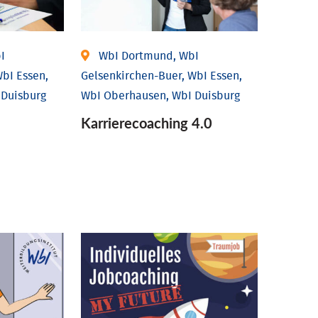
I
WbI Dortmund, WbI
bI Essen,
Gelsenkirchen-Buer, WbI Essen,
 Duisburg
WbI Oberhausen, WbI Duisburg
Karriere­coaching 4.0