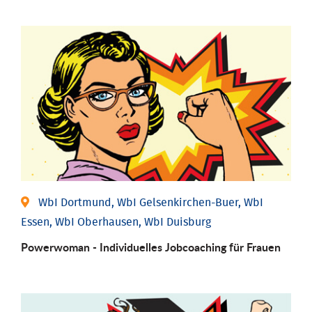
WbI Dortmund, WbI Gelsenkirchen-Buer, WbI
Essen, WbI Oberhausen, WbI Duisburg
Powerwoman - Individu­elles Job­coaching für Frauen