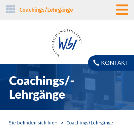
Navigation
Coachings/­Lehrgänge
überspringen
KONTAKT
Coachings/­
Lehrgänge
Coachings/­Lehrgänge