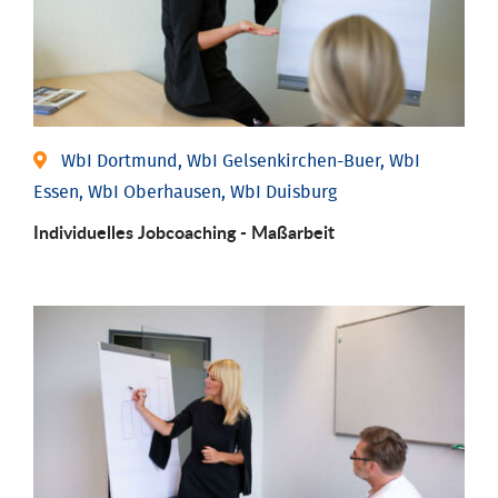
WbI Dortmund, WbI Gelsenkirchen-Buer, WbI
Essen, WbI Oberhausen, WbI Duisburg
Individu­elles Job­coaching - Maßarbeit