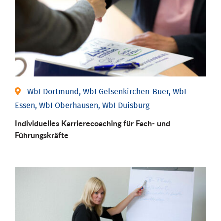
WbI Dortmund, WbI Gelsenkirchen-Buer, WbI
Essen, WbI Oberhausen, WbI Duisburg
Individu­elles Karrierecoaching für Fach-­ und
Führungs­kräfte