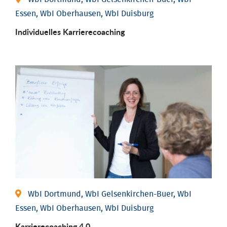
Essen, WbI Oberhausen, WbI Duisburg
Individu­elles Karrierecoaching
WbI Dortmund, WbI Gelsenkirchen-Buer, WbI
Essen, WbI Oberhausen, WbI Duisburg
Karriere­coaching 4.0