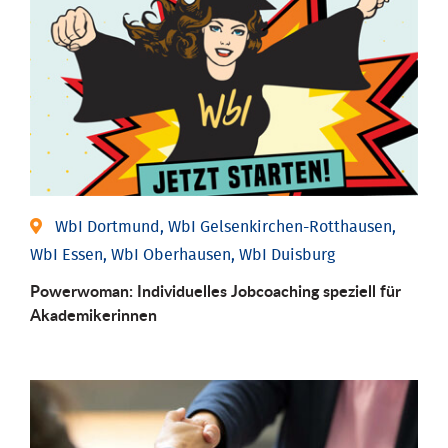
WbI Dortmund, WbI Gelsenkirchen-Rotthausen,
WbI Essen, WbI Oberhausen, WbI Duisburg
Powerwoman: Individu­elles Job­coaching speziell für
Aka­demiker­innen