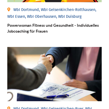
WbI Dortmund, WbI Gelsenkirchen-Rotthausen,
WbI Essen, WbI Oberhausen, WbI Duisburg
Powerwoman Fitness und Gesund­heit - Individu­elles
Job­coaching für Frauen
WbI Dortmund, WbI Gelsenkirchen-Buer, WbI