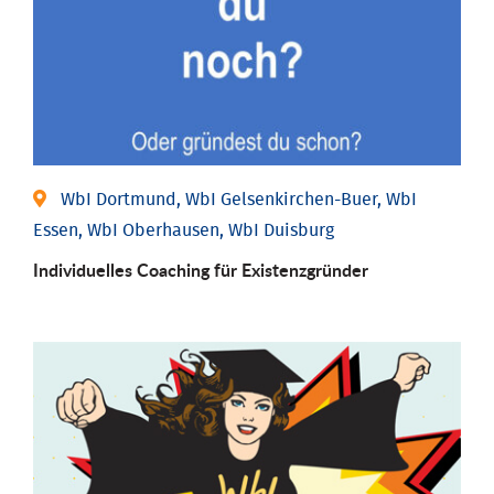
WbI Dortmund, WbI Gelsenkirchen-Buer, WbI
Essen, WbI Oberhausen, WbI Duisburg
Individu­elles Coaching für Existenz­gründer