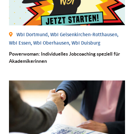
WbI Dortmund, WbI Gelsenkirchen-Rotthausen,
WbI Essen, WbI Oberhausen, WbI Duisburg
Powerwoman: Individu­elles Job­coaching speziell für
Aka­demiker­innen