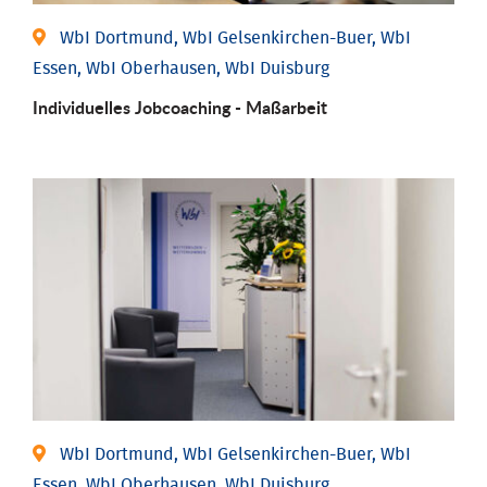
WbI Dortmund, WbI Gelsenkirchen-Buer, WbI
Essen, WbI Oberhausen, WbI Duisburg
Individu­elles Job­coaching - Maßarbeit
WbI Dortmund, WbI Gelsenkirchen-Buer, WbI
Essen, WbI Oberhausen, WbI Duisburg