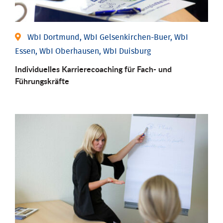
WbI Dortmund, WbI Gelsenkirchen-Buer, WbI
Essen, WbI Oberhausen, WbI Duisburg
Individu­elles Karrierecoaching für Fach-­ und
Führungs­kräfte