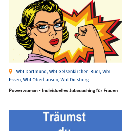
WbI Dortmund, WbI Gelsenkirchen-Buer, WbI
Essen, WbI Oberhausen, WbI Duisburg
Powerwoman - Individu­elles Job­coaching für Frauen