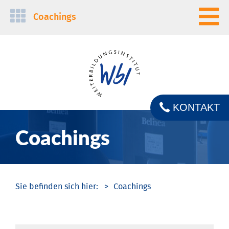
Navigation
Coachings
überspringen
KONTAKT
Coachings
Coachings