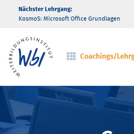
Nächster Lehrgang:
KosmoS: Microsoft Office Grund­lagen
Coachings/­Lehr
Navigation
überspringen