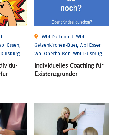
I
WbI Dortmund, WbI
bI Essen,
Gelsenkirchen-Buer, WbI Essen,
 Duisburg
WbI Oberhausen, WbI Duisburg
ividu­
Individu­elles Coaching für
 für
Existenz­gründer