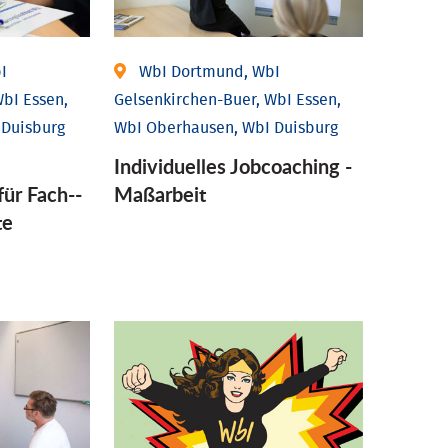
I
WbI Dortmund, WbI
bI Essen,
Gelsenkirchen-Buer, WbI Essen,
 Duisburg
WbI Oberhausen, WbI Duisburg
Individu­elles Job­coaching -
für Fach-­
Maßarbeit
te