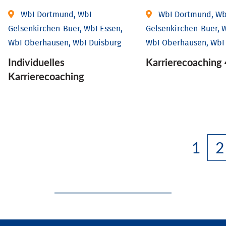
WbI Dortmund, WbI
WbI Dortmund, Wb
Gelsenkirchen-Buer, WbI Essen,
Gelsenkirchen-Buer, W
WbI Oberhausen, WbI Duisburg
WbI Oberhausen, WbI
Individu­elles
Karriere­coaching 
Karrierecoaching
1
2