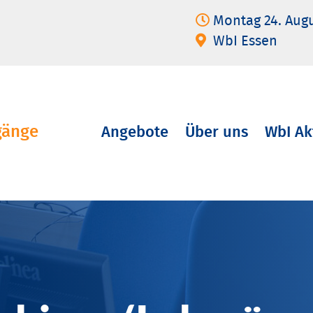
Montag 24. Aug
WbI Essen
gänge
Angebote
Über uns
WbI Ak
Navigation
überspringen