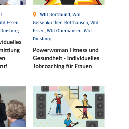
I
WbI Dortmund, WbI
bI Essen,
Gelsenkirchen-Rotthausen, WbI
 Duisburg
Essen, WbI Oberhausen, WbI
Duisburg
viduelles
mittlung
Powerwoman Fitness und
en
Gesund­heit - Individu­elles
ruf
Job­coaching für Frauen