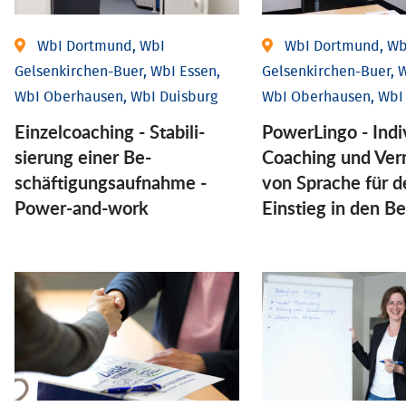
WbI Dortmund, WbI
WbI Dortmund, Wb
Gelsenkirchen-Buer, WbI Essen,
Gelsenkirchen-Buer, W
WbI Oberhausen, WbI Duisburg
WbI Oberhausen, WbI
Einzel­coaching - Stabili­
PowerLingo - Indi
sierung einer Be­
Coaching und Ver
schäftigungs­aufnahme -
von Sprache für d
Power-and-work
Einstieg in den Be