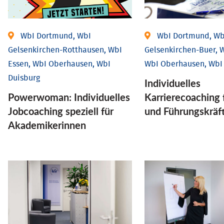
WbI Dortmund, WbI
WbI Dortmund, Wb
Gelsenkirchen-Rotthausen, WbI
Gelsenkirchen-Buer, W
Essen, WbI Oberhausen, WbI
WbI Oberhausen, WbI
Duisburg
Individu­elles
Powerwoman: Individu­elles
Karrierecoaching 
Job­coaching speziell für
und Führungs­kräf
Aka­demiker­innen