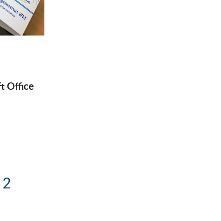
6
t Office
2