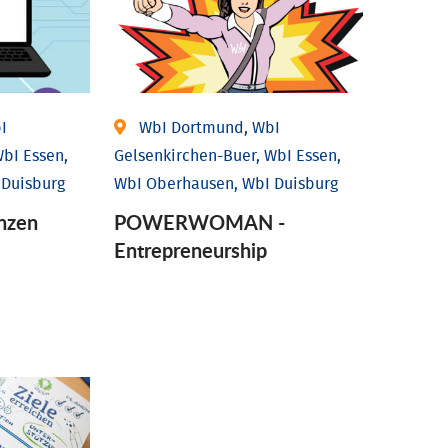
I
WbI Dortmund, WbI
bI Essen,
Gelsenkirchen-Buer, WbI Essen,
 Duisburg
WbI Oberhausen, WbI Duisburg
nzen
POWERWOMAN -
Entrepreneurship