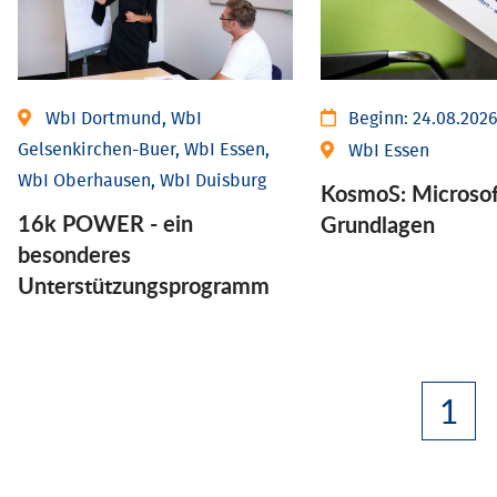
WbI Dortmund, WbI
Beginn:
24.08.202
Gelsenkirchen-Buer, WbI Essen,
WbI Essen
WbI Oberhausen, WbI Duisburg
KosmoS: Microsof
16k POWER - ein
Grund­lagen
besonderes
Unterstützungsprogramm
1