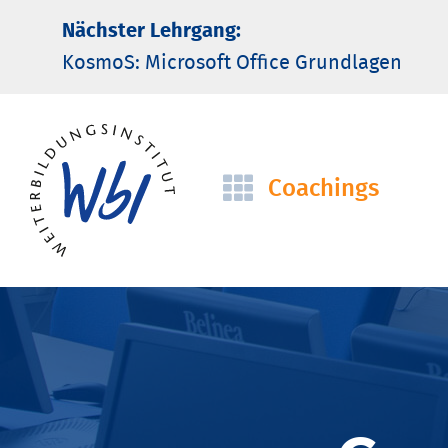
Nächster Lehrgang:
KosmoS: Microsoft Office Grund­lagen
Coachings
Navigation
überspringen