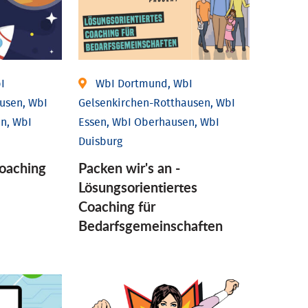
I
WbI Dortmund, WbI
usen, WbI
Gelsenkirchen-Rotthausen, WbI
n, WbI
Essen, WbI Oberhausen, WbI
Duisburg
coaching
Packen wir's an -
Lösungsorientiertes
Coaching für
Bedarfsgemeinschaften