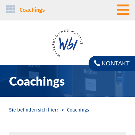
Navigation
Coachings
überspringen
KONTAKT
Coachings
Coachings