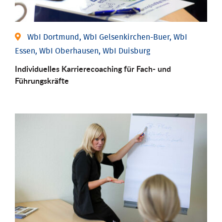
WbI Dortmund, WbI Gelsenkirchen-Buer, WbI
Essen, WbI Oberhausen, WbI Duisburg
Individu­elles Karrierecoaching für Fach-­ und
Führungs­kräfte