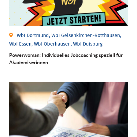
WbI Dortmund, WbI Gelsenkirchen-Rotthausen,
WbI Essen, WbI Oberhausen, WbI Duisburg
Powerwoman: Individu­elles Job­coaching speziell für
Aka­demiker­innen