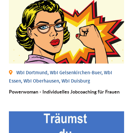
WbI Dortmund, WbI Gelsenkirchen-Buer, WbI
Essen, WbI Oberhausen, WbI Duisburg
Powerwoman - Individu­elles Job­coaching für Frauen