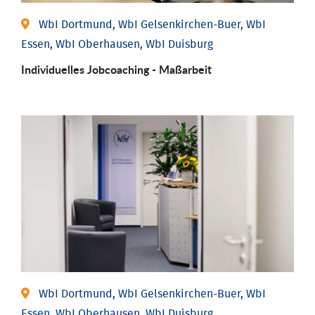
WbI Dortmund, WbI Gelsenkirchen-Buer, WbI
Essen, WbI Oberhausen, WbI Duisburg
Individu­elles Job­coaching - Maßarbeit
WbI Dortmund, WbI Gelsenkirchen-Buer, WbI
Essen, WbI Oberhausen, WbI Duisburg