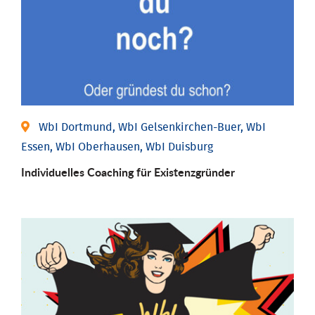
WbI Dortmund, WbI Gelsenkirchen-Buer, WbI
Essen, WbI Oberhausen, WbI Duisburg
Individu­elles Coaching für Existenz­gründer