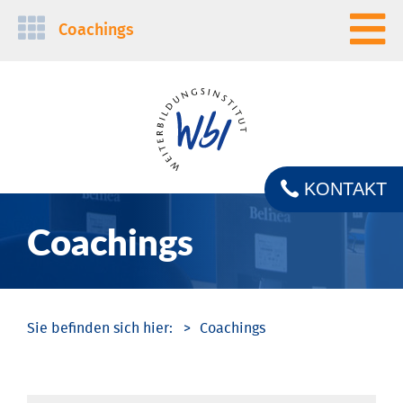
Navigation
Coachings
überspringen
KONTAKT
Coachings
Coachings