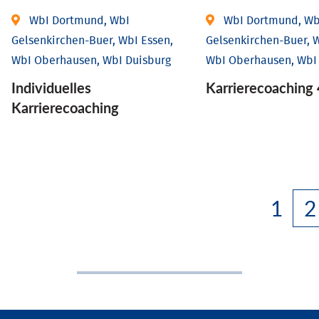
WbI Dortmund, WbI
WbI Dortmund, Wb
Gelsenkirchen-Buer, WbI Essen,
Gelsenkirchen-Buer, W
WbI Oberhausen, WbI Duisburg
WbI Oberhausen, WbI
Individu­elles
Karriere­coaching 
Karrierecoaching
1
2