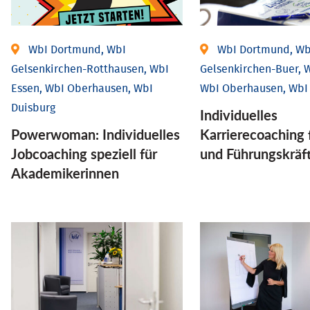
WbI Dortmund, WbI
WbI Dortmund, Wb
Gelsenkirchen-Rotthausen, WbI
Gelsenkirchen-Buer, W
Essen, WbI Oberhausen, WbI
WbI Oberhausen, WbI
Duisburg
Individu­elles
Powerwoman: Individu­elles
Karrierecoaching 
Job­coaching speziell für
und Führungs­kräf
Aka­demiker­innen