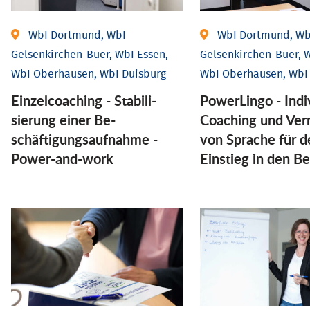
WbI Dortmund, WbI
WbI Dortmund, Wb
Gelsenkirchen-Buer, WbI Essen,
Gelsenkirchen-Buer, W
WbI Oberhausen, WbI Duisburg
WbI Oberhausen, WbI
Einzel­coaching - Stabili­
PowerLingo - Indi
sierung einer Be­
Coaching und Ver
schäftigungs­aufnahme -
von Sprache für d
Power-and-work
Einstieg in den Be