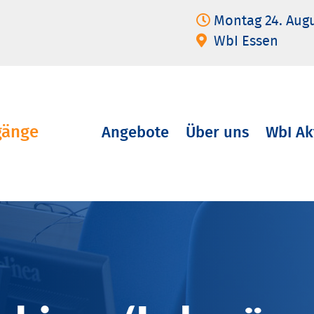
Montag 24. Aug
WbI Essen
gänge
Angebote
Über uns
WbI Ak
Navigation
überspringen