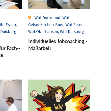
I
WbI Dortmund, WbI
bI Essen,
Gelsenkirchen-Buer, WbI Essen,
 Duisburg
WbI Oberhausen, WbI Duisburg
Individu­elles Job­coaching -
für Fach-­
Maßarbeit
te