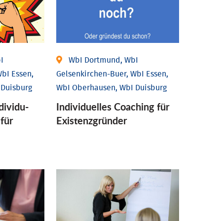
I
WbI Dortmund, WbI
bI Essen,
Gelsenkirchen-Buer, WbI Essen,
 Duisburg
WbI Oberhausen, WbI Duisburg
ividu­
Individu­elles Coaching für
 für
Existenz­gründer