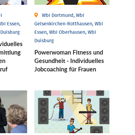
I
WbI Dortmund, WbI
bI Essen,
Gelsenkirchen-Rotthausen, WbI
 Duisburg
Essen, WbI Oberhausen, WbI
Duisburg
viduelles
mittlung
Powerwoman Fitness und
en
Gesund­heit - Individu­elles
ruf
Job­coaching für Frauen