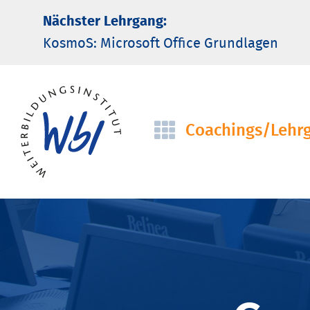
Nächster Lehrgang:
KosmoS: Microsoft Office Grund­lagen
Coachings/­Lehr
Navigation
überspringen