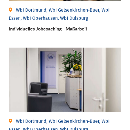
WbI Dortmund, WbI Gelsenkirchen-Buer, WbI
Essen, WbI Oberhausen, WbI Duisburg
Individu­elles Job­coaching - Maßarbeit
WbI Dortmund, WbI Gelsenkirchen-Buer, WbI
Essen, WbI Oberhausen, WbI Duisburg