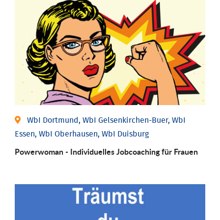
WbI Dortmund, WbI Gelsenkirchen-Buer, WbI
Essen, WbI Oberhausen, WbI Duisburg
Powerwoman - Individu­elles Job­coaching für Frauen