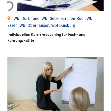
WbI Dortmund, WbI Gelsenkirchen-Buer, WbI
Essen, WbI Oberhausen, WbI Duisburg
Individu­elles Karrierecoaching für Fach-­ und
Führungs­kräfte