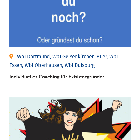
WbI Dortmund, WbI Gelsenkirchen-Buer, WbI
Essen, WbI Oberhausen, WbI Duisburg
Individu­elles Coaching für Existenz­gründer