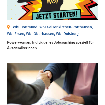
WbI Dortmund, WbI Gelsenkirchen-Rotthausen,
WbI Essen, WbI Oberhausen, WbI Duisburg
Powerwoman: Individu­elles Job­coaching speziell für
Aka­demiker­innen