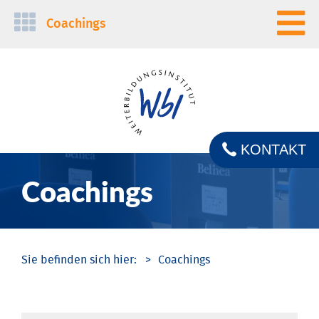
Navigation
Coachings
überspringen
KONTAKT
Coachings
Coachings